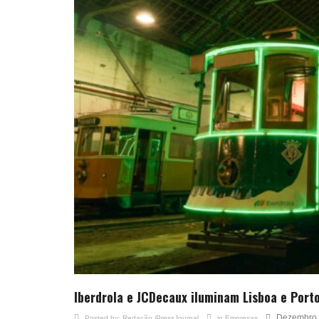
Iberdrola e JCDecaux iluminam Lisboa e Port
Dezembro 
Posted by:
Redação iPressJournal
in
Empresas