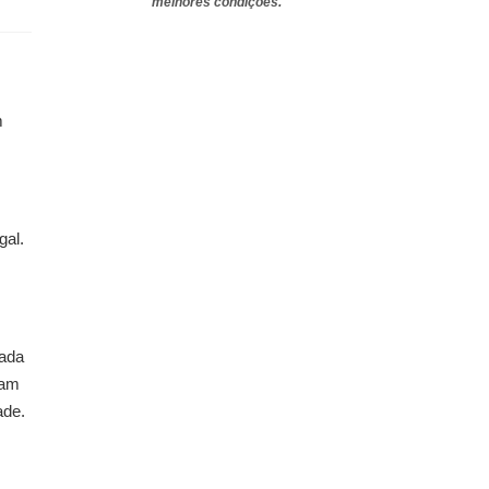
melhores condições.
m
gal.
nada
iam
ade.