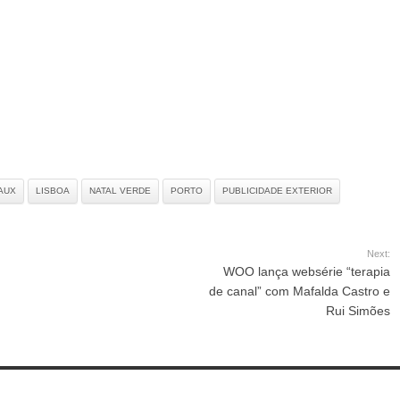
Aeroportos do Dubai
AUX
LISBOA
NATAL VERDE
PORTO
PUBLICIDADE EXTERIOR
Next:
WOO lança websérie “terapia
de canal” com Mafalda Castro e
Rui Simões