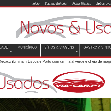
Início
Estatuto Editorial
Ficha Técnica
Subscrever
DADE
MUNICÍPIOS
SÍTIOS & VIAGENS
GASTRO & VINH
Decaux iluminam Lisboa e Porto com um natal verde e cheio de mag