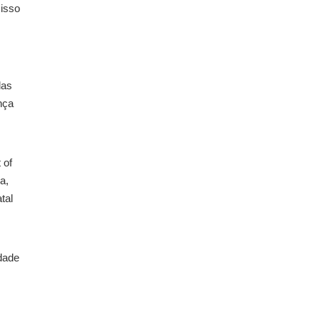
misso
las
nça
 of
a,
tal
dade