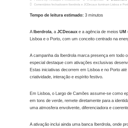
Comentários fechados
em Iberdrola e JCDecaux iluminam Lisboa e Por
Tempo de leitura estimado:
3 minutos
A
Iberdrola
, a
JCDecaux
e a agência de meios
UM
Lisboa e o Porto, com um conceito centrado na ener
A campanha da Iberdrola marca presença em todo o t
especial destaque com ativações exclusivas desenv
Estas iniciativas decorrem em Lisboa e no Porto até
criatividade, interação e espírito festivo.
Em Lisboa, o Largo de Camões assume-se como epice
em tons de verde, remete diretamente para a identid
uma atmosfera envolvente, diferenciadora e coerente
A ativação inclui ainda uma banca Iberdrola, onde pr