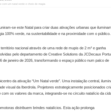
to com um natal verde e cheio de magia
uniram-se este Natal para criar duas ativações urbanas que ilumina
gia 100% verde, na sustentabilidade e na proximidade com o público.
erritório nacional através de uma rede de mupis de 2 m² e ganha
olvidas pelo departamento de Creative Solutions da JCDecaux Portu
 6 de janeiro de 2026, transformando o espaço público num palco de
ntro da ativação “Um Natal verde”. Uma instalação central, ilumi
ade visual da Iberdrola. Projetores estrategicamente posicionados cr
 com os valores da marca, integrando-se no circuito natalício da cid
omotoras distribuem brindes natalícios. Esta ação prolonga