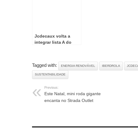
Jcdecaux volta a
integrar lista A do
CDP pelo terceiro ano
consecutivo
Tagged with:
ENERGIA RENOVÁVEL
IBERDROLA
JCDEC
SUSTENTABILIDADE
Previous:
Este Natal, mini roda gigante
encanta no Strada Outlet
RELATED ARTICLES