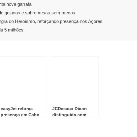
nta nova garrafa
ar de gelados e sobremesas sem medos
gra do Heroísmo, reforçando presença nos Açores
a 5 milhões
easyJet reforça
JCDecaux Dicon
presença em Cabo
distinguida com
Verde com novas
prémio internacional
rotas a partir de
que celebra 17 anos
Lisboa e do Porto
de parceria com os