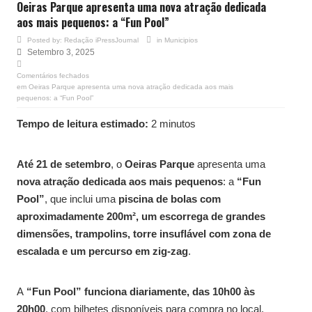
Oeiras Parque apresenta uma nova atração dedicada
aos mais pequenos: a “Fun Pool”
Posted by:
Redação iPressJournal
in
Municipios
Setembro 3, 2025
Comentários fechados
em Oeiras Parque apresenta uma nova atração dedicada aos mais
pequenos: a “Fun Pool”
Tempo de leitura estimado:
2 minutos
Até 21 de setembro
, o
Oeiras Parque
apresenta uma
nova atração dedicada aos mais pequenos
: a
“Fun
Pool”
, que inclui uma
piscina de bolas com
aproximadamente 200m², um escorrega de grandes
dimensões, trampolins, torre insuflável com zona de
escalada e um percurso em zig-zag
.
A
“Fun Pool” funciona diariamente, das 10h00 às
20h00
, com bilhetes disponíveis para compra no local,