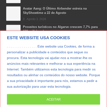
Avatar Aang: O Último Airbender estreia na
SkyShowtime a 22 de Agosto
Agosto 3, 2026
Proveitos turísticos no Algarve crescem 7,7% para
698 milhões de euros
ESTE WEBSITE USA COOKIES
Julho 31, 2026
Costa Boal Branco 2025: nova colheita reforça
. . . . . . . . . . . . . . . . Este website usa Cookies, de forma a
aposta nos brancos do Douro
personalizar a publicidade e conteúdos que segue ou
Julho 29, 2026
procura. Esta tecnologia vai ajudar-nos a mostrar-lhe os
anúncios mais relevantes e melhorar a sua experiência na
Novas 7 Maravilhas de Portugal: Setúbal recebe
final regional da Grande Lisboa
Internet. Também utilizamos esta tecnologia para medir os
Julho 29, 2026
resultados ou alinhar os conteúdos do nosso website. Porque
a sua privacidade é importante para nós, estamos a pedir a
sua autorização para usar esta tecnologia.
LER MAIS
ACEITAR
© Copyright 2012/2026 IpressJournal, Direitos