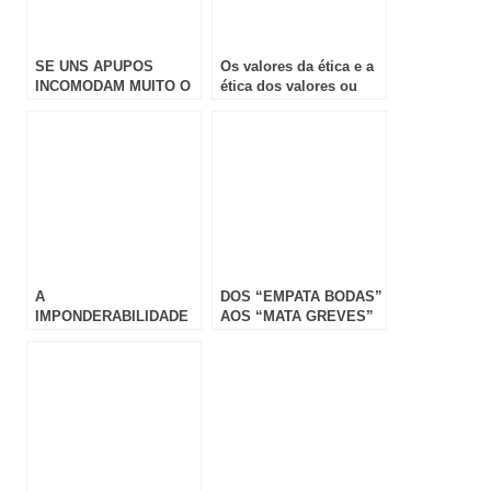
SE UNS APUPOS
Os valores da ética e a
INCOMODAM MUITO O
ética dos valores ou
GOVERNO, UM BISPO
Licenciaturas
DAS FORÇAS
umbilicais
ARMADAS INCOMODA
MUITO MAIS
A
DOS “EMPATA BODAS”
IMPONDERABILIDADE
AOS “MATA GREVES”
DO PODER …
…