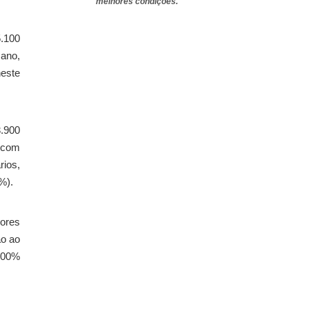
melhores condições.
.100
 ano,
neste
.900
o com
ios,
%).
dores
ão ao
(100%