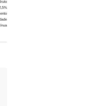
Bruto
 2,5%
ento
idade
ínua