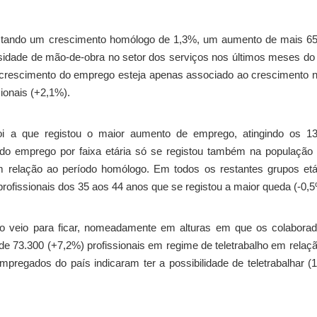
istando um crescimento homólogo de 1,3%, um aumento de mais 65
dade de mão-de-obra no setor dos serviços nos últimos meses do
crescimento do emprego esteja apenas associado ao crescimento 
ionais (+2,1%).
oi a que registou o maior aumento de emprego, atingindo os 13
 do emprego por faixa etária só se registou também na populaçã
relação ao período homólogo. Em todos os restantes grupos etár
fissionais dos 35 aos 44 anos que se registou a maior queda (-0,5
ho veio para ficar, nomeadamente em alturas em que os colabora
de 73.300 (+7,2%) profissionais em regime de teletrabalho em relaç
empregados do país indicaram ter a possibilidade de teletrabalhar 