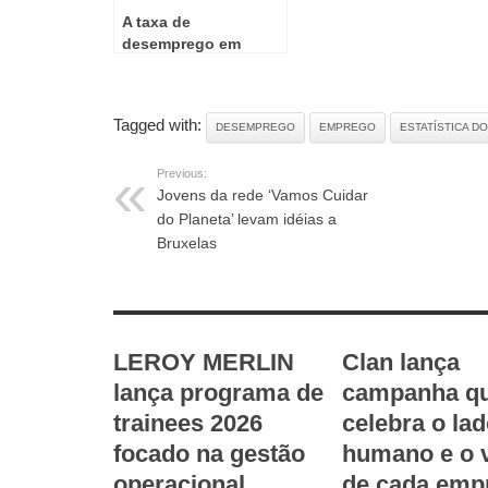
A taxa de
desemprego em
agosto de 2024 foi de
6,4%
Tagged with:
DESEMPREGO
EMPREGO
ESTATÍSTICA 
Previous:
Jovens da rede ‘Vamos Cuidar
do Planeta’ levam idéias a
Bruxelas
RELATED ARTICLES
LEROY MERLIN
Clan lança
lança programa de
campanha q
trainees 2026
celebra o la
focado na gestão
humano e o 
operacional
de cada emp