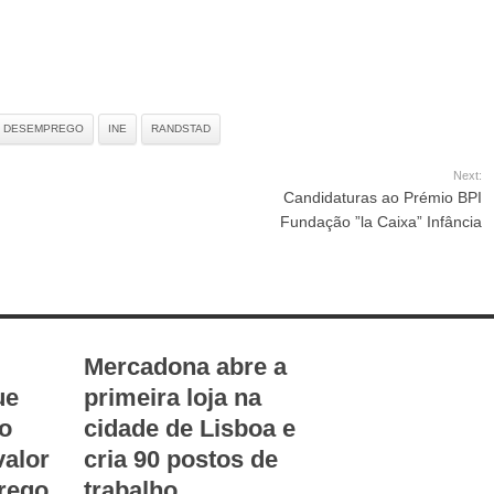
DO DESEMPREGO
INE
RANDSTAD
Next:
Candidaturas ao Prémio BPI
Fundação ”la Caixa” Infância
Mercadona abre a
ue
primeira loja na
do
cidade de Lisboa e
valor
cria 90 postos de
rego
trabalho