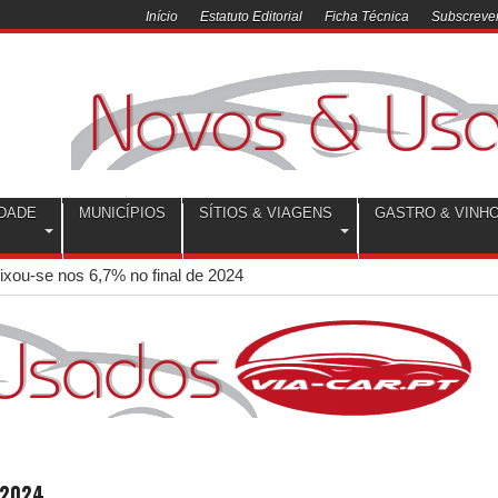
Início
Estatuto Editorial
Ficha Técnica
Subscrever
DADE
MUNICÍPIOS
SÍTIOS & VIAGENS
GASTRO & VINH
xou-se nos 6,7% no final de 2024
 2024