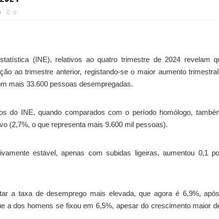
5
0
tatística (INE), relativos ao quatro trimestre de 2024 revelam 
 ao trimestre anterior, registando-se o maior aumento trimestra
u com mais 33.600 pessoas desempregadas.
ados do INE, quando comparados com o período homólogo, també
ivo (2,7%, o que representa mais 9.600 mil pessoas).
ivamente estável, apenas com subidas ligeiras, aumentou 0,1 po
star a taxa de desemprego mais elevada, que agora é 6,9%, apó
ue a dos homens se fixou em 6,5%, apesar do crescimento maior d