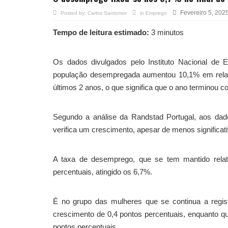
Fevereiro 5, 202
Posted by:
Carlos Santomor
in
Emprego
Tempo de leitura estimado:
3 minutos
Os dados divulgados pelo Instituto Nacional de Es
população desempregada aumentou 10,1% em relação
últimos 2 anos, o que significa que o ano termino
Segundo a análise da Randstad Portugal, aos d
verifica um crescimento, apesar de menos significat
A taxa de desemprego, que se tem mantido relat
percentuais, atingido os 6,7%.
É no grupo das mulheres que se continua a regi
crescimento de 0,4 pontos percentuais, enquanto q
pontos percentuais.