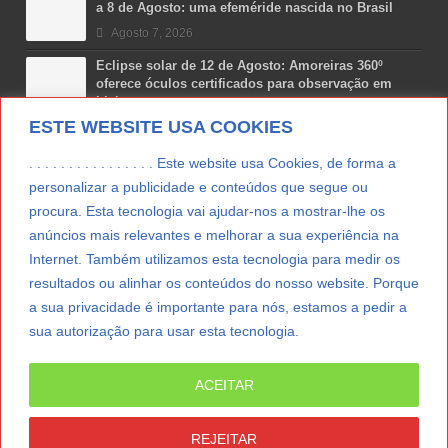
a 8 de Agosto: uma efeméride nascida no Brasil
Agosto 7, 2026
Eclipse solar de 12 de Agosto: Amoreiras 360º
oferece óculos certificados para observação em
Lisboa
ESTE WEBSITE USA COOKIES
Agosto 7, 2026
Lua Afonso vence prémio internacional de liderança
. . . . . . . . . . . . . . . . Este website usa Cookies, de forma a
em engenharia espacial nos EUA
personalizar a publicidade e conteúdos que segue ou
Agosto 7, 2026
procura. Esta tecnologia vai ajudar-nos a mostrar-lhe os
anúncios mais relevantes e melhorar a sua experiência na
Preparar o carro para as férias de Verão
Internet. Também utilizamos esta tecnologia para medir os
Agosto 5, 2026
resultados ou alinhar os conteúdos do nosso website. Porque
a sua privacidade é importante para nós, estamos a pedir a
sua autorização para usar esta tecnologia.
LER MAIS
ACEITAR
© Copyright 2012/2026 IpressJournal, Direitos
Reservados. |
Estatuto Editorial
|
Ficha Técnica
|
REJEITAR
CONTATO
|
SUBSCREVER NEWSLETTER
|