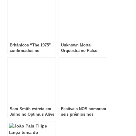
Britânicos “The 1975”
Unknown Mortal
confirmados no
Orquestra no Palco
Optimus Alive’14
Heineken do Optimus
Alive
Sam Smith estreia em
Festivais NOS somaram
Julho no Optimus Alive
seis prémios nos
“Festival Portugal
Awards”