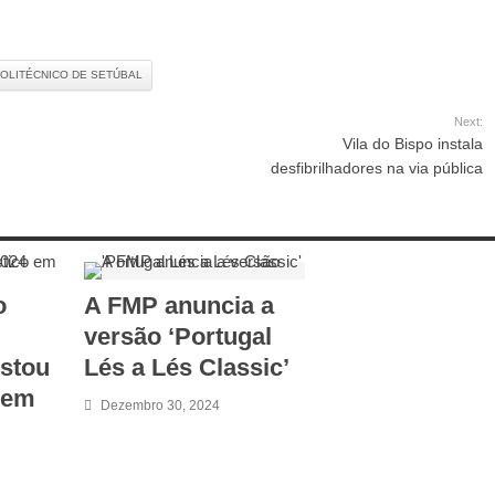
POLITÉCNICO DE SETÚBAL
Next:
Vila do Bispo instala
desfibrilhadores na via pública
o
A FMP anuncia a
versão ‘Portugal
istou
Lés a Lés Classic’
 em
Dezembro 30, 2024