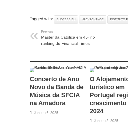
Intercontinental Porto
Tagged with:
EUDRESS.EU
HACK2CHANGE
INSTITUTO 
Previous:
Master da Católica em 45º no
ranking do Financial Times
RELATED ARTICLES
Concerto de Ano
O Alojament
Novo da Banda de
turístico em
Música da SFCIA
Portugal reg
na Amadora
crescimento
2024
Janeiro 6, 2025
Janeiro 3, 2025