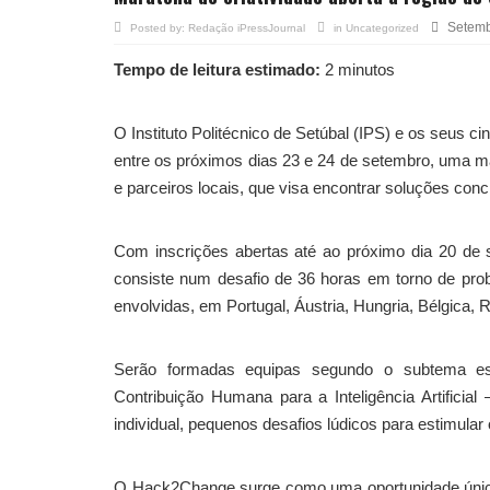
Setemb
Posted by:
Redação iPressJournal
in
Uncategorized
Tempo de leitura estimado:
2 minutos
O Instituto Politécnico de Setúbal (IPS) e os seus
entre os próximos dias 23 e 24 de setembro, uma mar
e parceiros locais, que visa encontrar soluções conc
Com inscrições abertas até ao próximo dia 20 d
consiste num desafio de 36 horas em torno de prob
envolvidas, em Portugal, Áustria, Hungria, Bélgica, 
Serão formadas equipas segundo o subtema esc
Contribuição Humana para a Inteligência Artificia
individual, pequenos desafios lúdicos para estimular
O Hack2Change surge como uma oportunidade única d