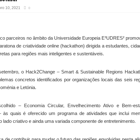
ro 10, 2021
0
 cinco parceiros no âmbito da Universidade Europeia E³UDRES² prom
atona de criatividade online (hackathon) dirigida a estudantes, cid
retas para regiões mais inteligentes e sustentáveis.
e setembro, o Hack2Change – Smart & Sustainable Regions Hacka
lemas concretos identificados por organizações locais das seis re
Roménia e Letónia.
olhido – Economia Circular, Envelhecimento Ativo e Bem-est
l – às quais é oferecido um programa de atividades que inclui men
 o lado criativo e ainda uma variada componente de entretenimento.
e contribuir para mudar o futuro das regiões envolvidas nesta al