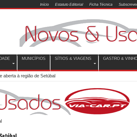
Início
Estatuto Editorial
Ficha Técnica
Subscrever
DADE
MUNICÍPIOS
SÍTIOS & VIAGENS
GASTRO & VINH
e aberta à região de Setúbal
 Setúbal