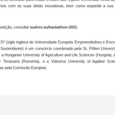
rémios com as suas ideias inovadoras, bem como expandir a sua 
petição, consultar
eudres.eu/hackathon-2021
.
² (sigla inglesa de Universidade Europeia Empreendedora e Envo
Sustentáveis) é um consórcio coordenado pela St. Pölten Universi
, a Hungarian University of Agriculture and Life Sciences (Hungria),
ity Timișoara (Roménia), e a Vidzeme University of Applied Sci
das pela Comissão Europeia.