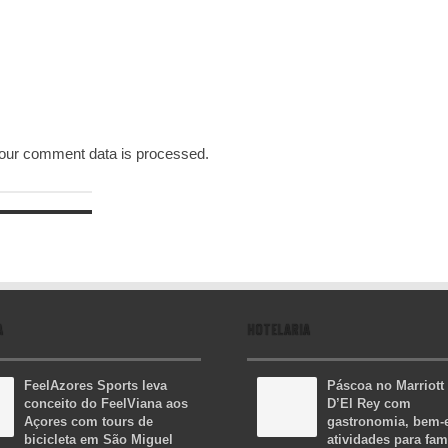
our comment data is processed.
A
HOTELARIA
FeelAzores Sports leva
Páscoa no Marriott
conceito do FeelViana aos
D’El Rey com
Açores com tours de
gastronomia, bem-e
bicicleta em São Miguel
atividades para fam