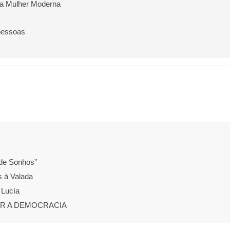
 da Mulher Moderna
pessoas
de Sonhos”
s à Valada
 Lucía
AR A DEMOCRACIA