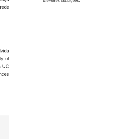
melhores condições.
rede
lvida
ty of
 a UC
ences