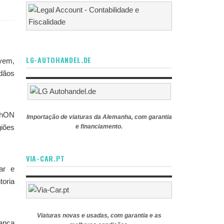
LG-AUTOHANDEL.DE
ovem,
adãos
thON
Importação de viaturas da Alemanha, com garantia
giões
e financiamento.
VIA-CAR.PT
ar e
toria
Viaturas novas e usadas, com garantia e as
iança