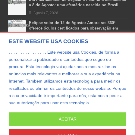
a 8 de Agosto: uma efeméride nascida no Brasil
Agosto 7, 2026
Eclipse solar de 12 de Agosto: Amoreiras 360º
oferece óculos certificados para observação em
Lisboa
ESTE WEBSITE USA COOKIES
Agosto 7, 2026
Lua Afonso vence prémio internacional de liderança
. . . . . . . . . . . . . . . . Este website usa Cookies, de forma a
em engenharia espacial nos EUA
personalizar a publicidade e conteúdos que segue ou
Agosto 7, 2026
procura. Esta tecnologia vai ajudar-nos a mostrar-lhe os
anúncios mais relevantes e melhorar a sua experiência na
Preparar o carro para as férias de Verão
Internet. Também utilizamos esta tecnologia para medir os
Agosto 5, 2026
resultados ou alinhar os conteúdos do nosso website. Porque
a sua privacidade é importante para nós, estamos a pedir a
sua autorização para usar esta tecnologia.
LER MAIS
ACEITAR
© Copyright 2012/2026 IpressJournal, Direitos
Reservados. |
Estatuto Editorial
|
Ficha Técnica
|