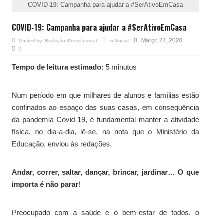
COVID-19: Campanha para ajudar a #SerAtivoEmCasa
COVID-19: Campanha para ajudar a #SerAtivoEmCasa
Março 27, 2020
Posted by:
Redação iPressJournal
in
Social
0
Tempo de leitura estimado:
5 minutos
Num período em que milhares de alunos e famílias estão
confinados ao espaço das suas casas, em consequência
da pandemia Covid-19, é fundamental manter a atividade
física, no dia-a-dia, lê-se, na nota que o Ministério da
Educação, enviou às redações.
Andar, correr, saltar, dançar, brincar, jardinar… O que
importa é não parar
!
Preocupado com a saúde e o bem-estar de todos, o