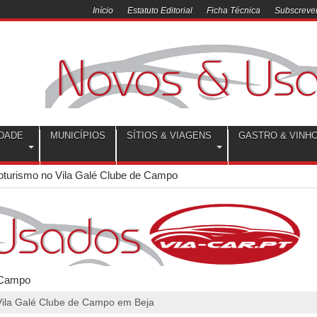
Início
Estatuto Editorial
Ficha Técnica
Subscrever
DADE
MUNICÍPIOS
SÍTIOS & VIAGENS
GASTRO & VINH
oturismo no Vila Galé Clube de Campo
ila Galé Clube de Campo em Beja