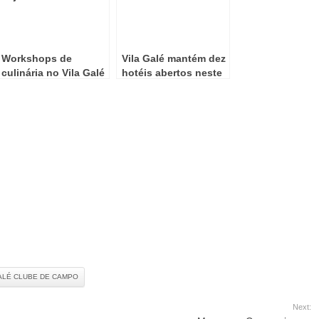
Workshops de
Vila Galé mantém dez
culinária no Vila Galé
hotéis abertos neste
Clube de Campo em
Outono
Beja
ALÉ CLUBE DE CAMPO
Next: