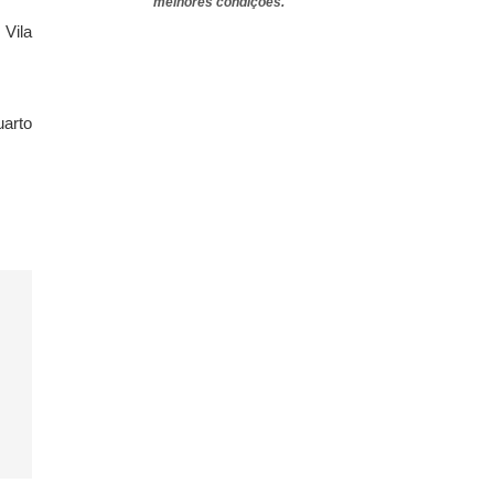
melhores condições.
 Vila
uarto