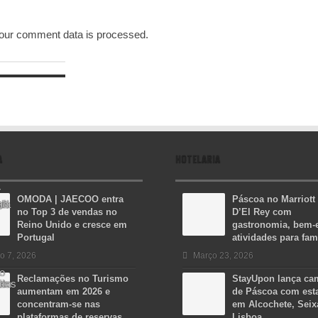
our comment data is processed.
A
HOTELARIA
OMODA | JAECOO entra
Páscoa no Marriott
no Top 3 de vendas no
D’El Rey com
Reino Unido e cresce em
gastronomia, bem-e
Portugal
atividades para fam
o 7, 2026
Março 23, 2026
Reclamações no Turismo
StayUpon lança c
aumentam em 2026 e
de Páscoa com est
concentram-se nas
em Alcochete, Seix
plataformas de reservas
Lisboa