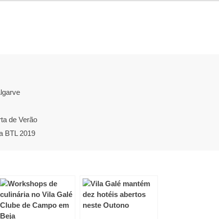
lgarve
rta de Verão
 a BTL 2019