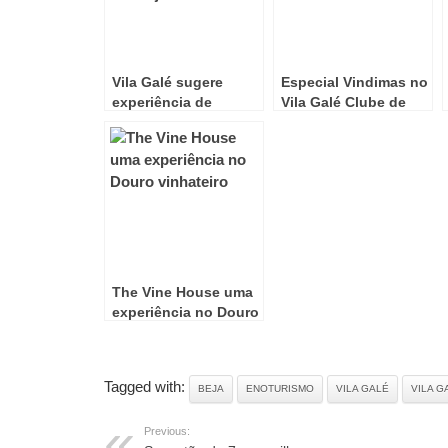
Vila Galé sugere
Especial Vindimas no
experiência de
Vila Galé Clube de
enoturismo no
Campo
Alentejo
The Vine House uma
experiência no Douro
vinhateiro
Tagged with:
BEJA
ENOTURISMO
VILA GALÉ
VILA G
Previous: