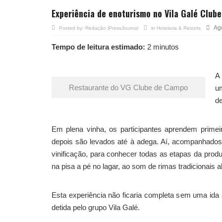
Experiência de enoturismo no Vila Galé Club
Ag
Posted by:
Redação iPressJournal
in
Hotelaria & Resorts
Tempo de leitura estimado:
2 minutos
A 
Restaurante do VG Clube de Campo
u
de
Em plena vinha, os participantes aprendem primeir
depois são levados até à adega. Aí, acompanhados 
vinificação, para conhecer todas as etapas da prod
na pisa a pé no lagar, ao som de rimas tradicionais a
Esta experiência não ficaria completa sem uma ida 
detida pelo grupo Vila Galé.