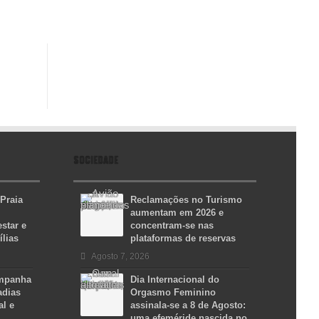
SOCIEDADE
 Praia
Reclamações no Turismo
aumentam em 2026 e
star e
concentram-se nas
ílias
plataformas de reservas
Agosto 7, 2026
ampanha
Dia Internacional do
adias
Orgasmo Feminino
al e
assinala-se a 8 de Agosto:
uma efeméride nascida no