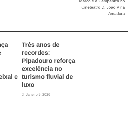
Marco e a Campaniça no
Cineteatro D. João V na
Amadora
nça
Três anos de
e
recordes:
Pipadouro reforça
excelência no
eixal e
turismo fluvial de
luxo
Janeiro 9, 2026