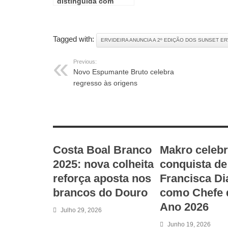
distinguida com
prémio internacional
de design digital
“Summit Award for
Tagged with:
ERVIDEIRA ANUNCIA A 2º EDIÇÃO DOS SUNSET ER
Hotel Website Design
2025”
Previous:
Novo Espumante Bruto celebra
regresso às origens
RELATED ARTICLES
Costa Boal Branco
Makro celeb
2025: nova colheita
conquista de
reforça aposta nos
Francisca Di
brancos do Douro
como Chefe 
Ano 2026
Julho 29, 2026
Junho 19, 2026