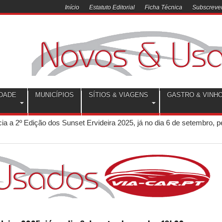
Início
Estatuto Editorial
Ficha Técnica
Subscrever
DADE
MUNICÍPIOS
SÍTIOS & VIAGENS
GASTRO & VINH
cia a 2º Edição dos Sunset Ervideira 2025, já no dia 6 de setembro, p