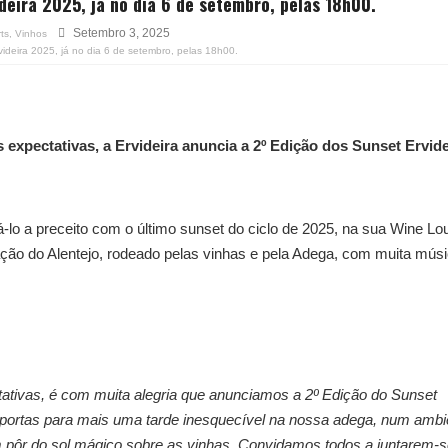
ideira 2025, já no dia 6 de setembro, pelas 18h00.
Setembro 3, 2025
ts
,
Vinhos
ideira 2025, já no dia 6 de setembro, pelas 18h00.
 expectativas, a Ervideira anuncia a 2º Edição dos Sunset Ervide
á-lo a preceito com o último sunset do ciclo de 2025, na sua Wine L
ação do Alentejo, rodeado pelas vinhas e pela Adega, com muita mús
tativas, é com muita alegria que anunciamos a 2º Edição do Sunset
as portas para mais uma tarde inesquecível na nossa adega, num ambi
 pôr do sol mágico sobre as vinhas. Convidamos todos a juntarem-s