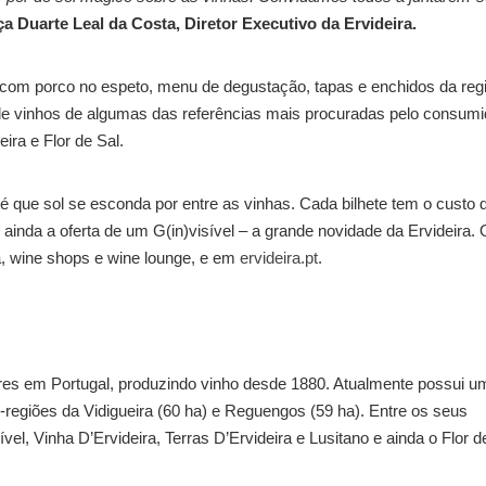
ça Duarte Leal da Costa, Diretor Executivo da Ervideira.
 com porco no espeto, menu de degustação, tapas e enchidos da reg
e vinhos de algumas das referências mais procuradas pelo consumi
eira e Flor de Sal.
té que sol se esconda por entre as vinhas. Cada bilhete tem o custo 
ainda a oferta de um G(in)visível – a grande novidade da Ervideira.
a, wine shops e wine lounge, e em
ervideira.pt
.
ares em Portugal, produzindo vinho desde 1880. Atualmente possui u
ub-regiões da Vidigueira (60 ha) e Reguengos (59 ha). Entre os seus
el, Vinha D’Ervideira, Terras D’Ervideira e Lusitano e ainda o Flor d