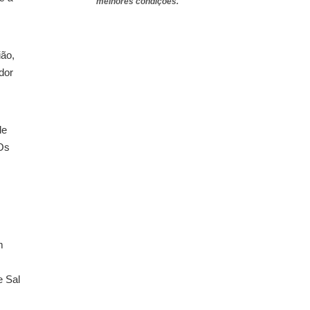
melhores condições.
ião,
dor
de
 Os
m
e Sal