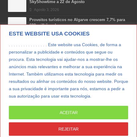
SkyShowtime a 22 de Agosto
Agosto 3, 2026
Proveitos turísticos no Algarve crescem 7,7% para
698 milhões de euros
ESTE WEBSITE USA COOKIES
Julho 31, 2026
Costa Boal Branco 2025: nova colheita reforça
. . . . . . . . . . . . . . . . Este website usa Cookies, de forma a
aposta nos brancos do Douro
personalizar a publicidade e conteúdos que segue ou
Julho 29, 2026
procura. Esta tecnologia vai ajudar-nos a mostrar-lhe os
anúncios mais relevantes e melhorar a sua experiência na
Novas 7 Maravilhas de Portugal: Setúbal recebe
final regional da Grande Lisboa
Internet. Também utilizamos esta tecnologia para medir os
Julho 29, 2026
resultados ou alinhar os conteúdos do nosso website. Porque
a sua privacidade é importante para nós, estamos a pedir a
sua autorização para usar esta tecnologia.
LER MAIS
ACEITAR
© Copyright 2012/2026 IpressJournal, Direitos
Reservados. |
Estatuto Editorial
|
Ficha Técnica
|
REJEITAR
CONTATO
|
SUBSCREVER NEWSLETTER
|
SpringParty
|
Suporte Técnico
|