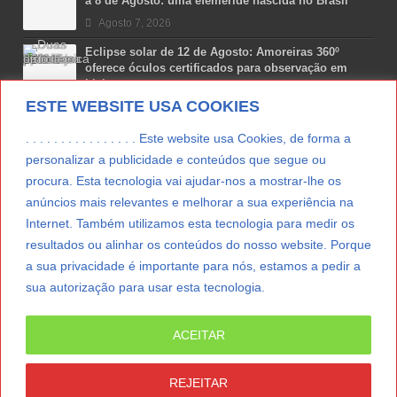
a 8 de Agosto: uma efeméride nascida no Brasil
Agosto 7, 2026
Eclipse solar de 12 de Agosto: Amoreiras 360º
oferece óculos certificados para observação em
Lisboa
ESTE WEBSITE USA COOKIES
Agosto 7, 2026
Lua Afonso vence prémio internacional de liderança
. . . . . . . . . . . . . . . . Este website usa Cookies, de forma a
em engenharia espacial nos EUA
personalizar a publicidade e conteúdos que segue ou
Agosto 7, 2026
procura. Esta tecnologia vai ajudar-nos a mostrar-lhe os
anúncios mais relevantes e melhorar a sua experiência na
Preparar o carro para as férias de Verão
Internet. Também utilizamos esta tecnologia para medir os
Agosto 5, 2026
resultados ou alinhar os conteúdos do nosso website. Porque
a sua privacidade é importante para nós, estamos a pedir a
sua autorização para usar esta tecnologia.
LER MAIS
ACEITAR
© Copyright 2012/2026 IpressJournal, Direitos
Reservados. |
Estatuto Editorial
|
Ficha Técnica
|
REJEITAR
CONTATO
|
SUBSCREVER NEWSLETTER
|