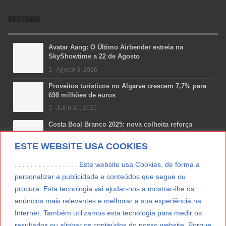
SOCIEDADE
Avatar Aang: O Último Airbender estreia na
SkyShowtime a 22 de Agosto
Agosto 3, 2026
Proveitos turísticos no Algarve crescem 7,7% para
698 milhões de euros
Julho 31, 2026
Costa Boal Branco 2025: nova colheita reforça
aposta nos brancos do Douro
ESTE WEBSITE USA COOKIES
Julho 29, 2026
Novas 7 Maravilhas de Portugal: Setúbal recebe
. . . . . . . . . . . . . . . . Este website usa Cookies, de forma a
final regional da Grande Lisboa
personalizar a publicidade e conteúdos que segue ou
Julho 29, 2026
procura. Esta tecnologia vai ajudar-nos a mostrar-lhe os
anúncios mais relevantes e melhorar a sua experiência na
Vitamina D: o paradoxo dos portugueses
Internet. Também utilizamos esta tecnologia para medir os
Julho 24, 2026
resultados ou alinhar os conteúdos do nosso website. Porque