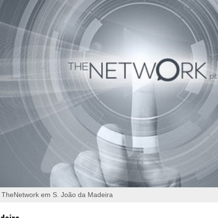
 TheNetwork em S. João da Madeira
deira