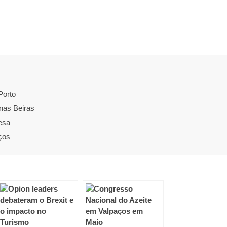
Porto
nas Beiras
esa
ços