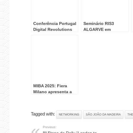
Conferência Portugal
Seminário RIS3
Digital Revolutions
ALGARVE em
na Gulbenkian
Albufeira
MIBA 2025: Fiera
Milano apresenta a
cadeia global da
construção com
oportunidades de 20
Tagged with:
NETWORKING
SÃO JOÃO DA MADEIRA
TH
mil milhões de euros
na Europa
Previous: