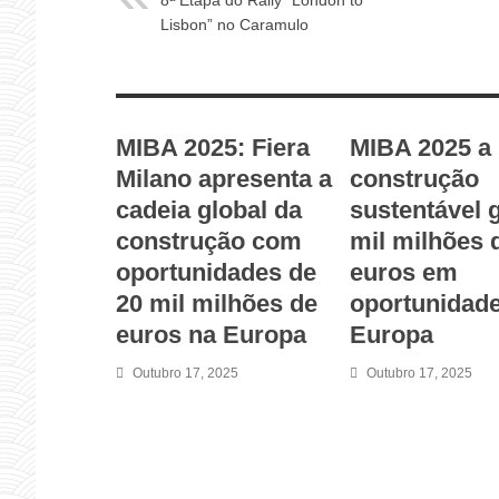
8ª Etapa do Rally “London to
Lisbon” no Caramulo
RELATED ARTICLES
MIBA 2025: Fiera
MIBA 2025 a
Milano apresenta a
construção
cadeia global da
sustentável 
construção com
mil milhões 
oportunidades de
euros em
20 mil milhões de
oportunidad
euros na Europa
Europa
Outubro 17, 2025
Outubro 17, 2025
LEAVE A REPLY