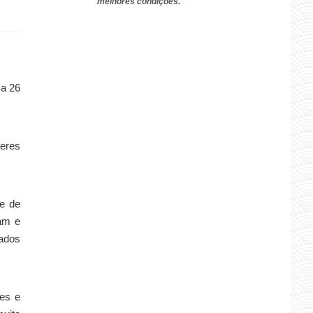
melhores condições.
 a 26
deres
e de
eam e
dados
tes e