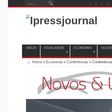
INÍCIO
ATUALIDADE
ECONOMIA
SOCIE
Home
»
Economia
»
Conferências
»
Conferênci