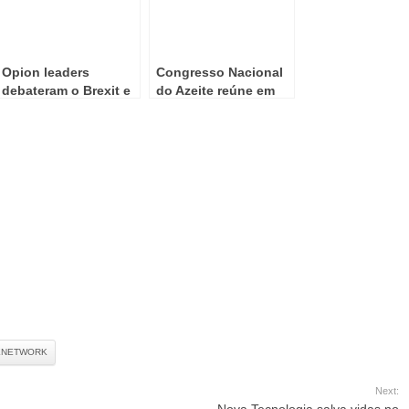
Opion leaders
Congresso Nacional
debateram o Brexit e
do Azeite reúne em
o impacto no Turismo
Valpaços
ENETWORK
Next: