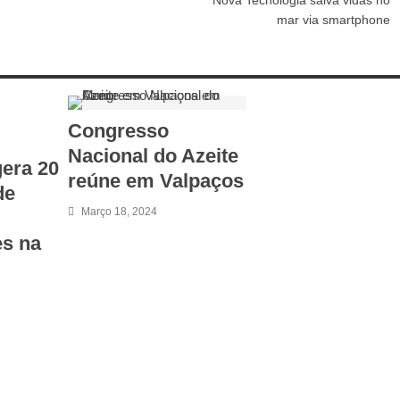
Nova Tecnologia salva vidas no
mar via smartphone
Congresso
Nacional do Azeite
gera 20
reúne em Valpaços
de
Março 18, 2024
es na