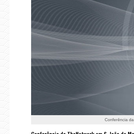
Conferência da
Conferência da TheNetwork em S. João da Ma