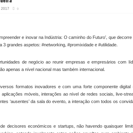
, 2017
0
reender e inovar na Indústria: O caminho do Futuro’, que decorre
 3 grandes aspetos: #networking, #promixidade e #utilidade.
ortunidades de negócio ao reunir empresas e empresários com lí
não apenas a nível nacional mas também internacional.
versos formatos inovadores e com uma forte componente digital 
e aplicações móveis, interações ao nível de redes sociais, live-str
antes ‘ausentes’ da sala do evento, a interação com todos os convi
de decisores económicos e startups, não havendo quaisquer limi