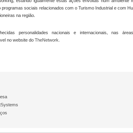
tworking, estando igualmente estas ações envoltas num ambiente 
 programas sociais relacionados com o Turismo Industrial e com H
oneiras na região.
ecidas personalidades nacionais e internacionais, nas área
vel no website do
TheNetwork.
uesa
utSystems
aços