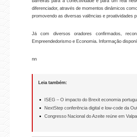
barreiras para a conectividade e para um real ne
diferenciador, através de momentos dinâmicos como
promovendo as diversas valências e proatividades pi
Já com diversos oradores confirmados, reconh
Empreendedorismo e Economia. Informação disponí
nn
Leia também:
ISEG – O impacto do Brexit economia portug
NextStep conferência digital e low-code da O
Congresso Nacional do Azeite reúne em Valp