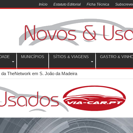
Início
Estatuto Editorial
Ficha Técnica
Subscrever
DADE
MUNICÍPIOS
SÍTIOS & VIAGENS
GASTRO & VINH
a da TheNetwork em S. João da Madeira