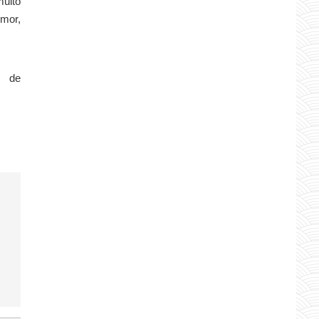
muito
umor,
s de