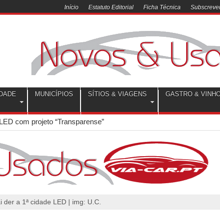
Início
Estatuto Editorial
Ficha Técnica
Subscrever
DADE
MUNICÍPIOS
SÍTIOS & VIAGENS
GASTRO & VINH
LED com projeto “Transparense”
 der a 1ª cidade LED | img: U.C.