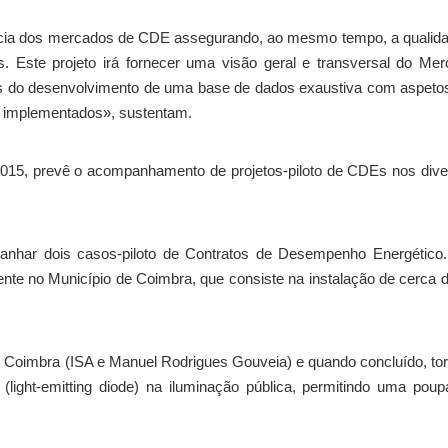
ência dos mercados de CDE assegurando, ao mesmo tempo, a qualid
. Este projeto irá fornecer uma visão geral e transversal do Me
vés do desenvolvimento de uma base de dados exaustiva com aspeto
á implementados», sustentam.
2015, prevê o acompanhamento de projetos-piloto de CDEs nos div
anhar dois casos-piloto de Contratos de Desempenho Energético
ente no Município de Coimbra, que consiste na instalação de cerca 
Coimbra (ISA e Manuel Rodrigues Gouveia) e quando concluído, to
ight-emitting diode) na iluminação pública, permitindo uma pou