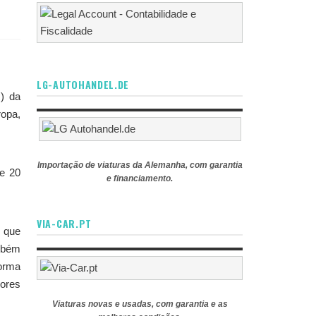
LG-AUTOHANDEL.DE
R) da
ropa,
Importação de viaturas da Alemanha, com garantia
ne 20
e financiamento.
VIA-CAR.PT
u que
ambém
forma
dores
Viaturas novas e usadas, com garantia e as