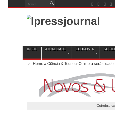
INÍCIO
ATUALIDADE
ECONOMIA
SOCIE
Home
»
Ciência & Tecno
»
Coimbra será cidade 
Coimbra vai