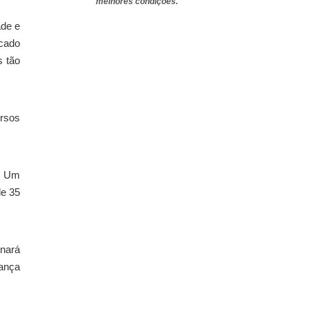
melhores condições.
ade e
rcado
s tão
ersos
. Um
de 35
rnará
pança