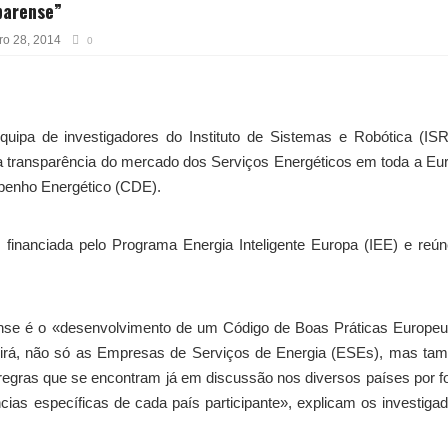
parense”
ro 28, 2014
0
quipa de investigadores do Instituto de Sistemas e Robótica (IS
 transparência do mercado dos Serviços Energéticos em toda a Eu
penho Energético (CDE).
financiada pelo Programa Energia Inteligente Europa (IEE) e reú
rense é o «desenvolvimento de um Código de Boas Práticas Europe
rvirá, não só as Empresas de Serviços de Energia (ESEs), mas t
e regras que se encontram já em discussão nos diversos países por 
cias específicas de cada país participante», explicam os investiga