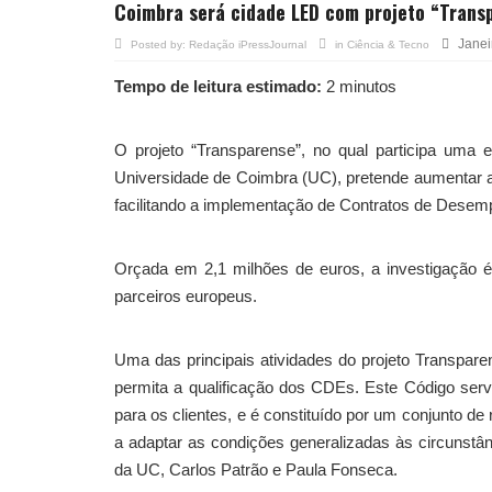
Coimbra será cidade LED com projeto “Trans
Janei
Posted by:
Redação iPressJournal
in
Ciência & Tecno
Tempo de leitura estimado:
2 minutos
O projeto “Transparense”, no qual participa uma e
Universidade de Coimbra (UC), pretende aumentar a
facilitando a implementação de Contratos de Desem
Orçada em 2,1 milhões de euros, a investigação é 
parceiros europeus.
Uma das principais atividades do projeto Transpa
permita a qualificação dos CDEs. Este Código se
para os clientes, e é constituído por um conjunto d
a adaptar as condições generalizadas às circunstân
da UC, Carlos Patrão e Paula Fonseca.