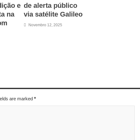
dição e
de alerta público
ta na
via satélite Galileo
com
Novembro 12, 2025
fields are marked
*