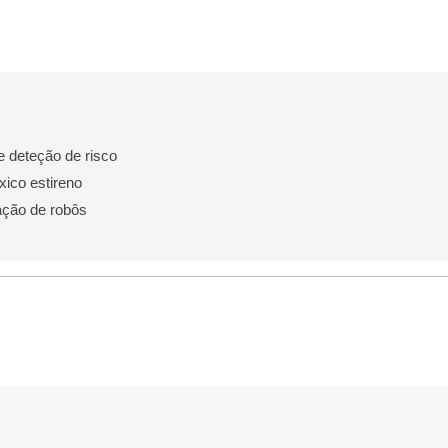
e deteção de risco
ico estireno
ação de robôs