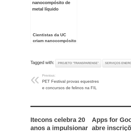
Cientistas da UC
criam nanocompósito
de metal líquido
Tagged with:
PROJETO “TRANSPARENSE”
SERVIÇOS ENER
Previous:
PET Festival provas equestres
e concursos de felinos na FIL
RELATED ARTICLES
Itecons celebra 20
Apps for Go
anos a impulsionar
abre inscriç