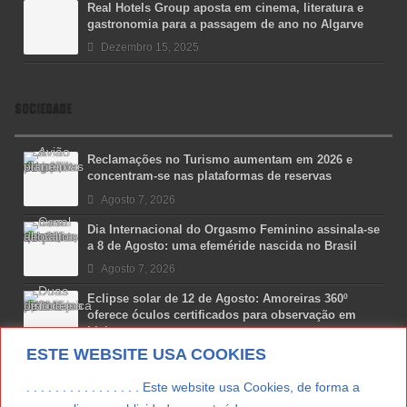
Real Hotels Group aposta em cinema, literatura e
gastronomia para a passagem de ano no Algarve
Dezembro 15, 2025
SOCIEDADE
Reclamações no Turismo aumentam em 2026 e
concentram-se nas plataformas de reservas
Agosto 7, 2026
Dia Internacional do Orgasmo Feminino assinala-se
a 8 de Agosto: uma efeméride nascida no Brasil
Agosto 7, 2026
Eclipse solar de 12 de Agosto: Amoreiras 360º
oferece óculos certificados para observação em
Lisboa
ESTE WEBSITE USA COOKIES
Agosto 7, 2026
Lua Afonso vence prémio internacional de liderança
. . . . . . . . . . . . . . . . Este website usa Cookies, de forma a
em engenharia espacial nos EUA