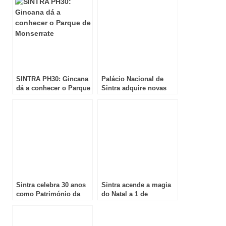
SINTRA PH30: Gincana
Palácio Nacional de
dá a conhecer o Parque
Sintra adquire novas
de Monserrate
peças que ilustram
episódios pouco
conhecidos da sua
história
Sintra celebra 30 anos
Sintra acende a magia
como Património da
do Natal a 1 de
Humanidade com três
dezembro com
dias de festa e
iluminação inédita e
atividades especiais
vídeo mapping no