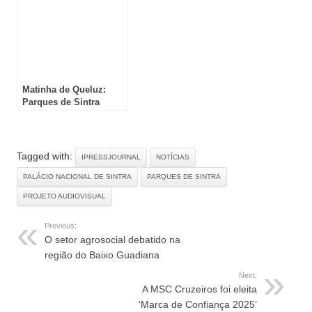
Palácio Nacional
Matinha de Queluz:
Parques de Sintra
instala 45 abrigos para
fauna e monitorização
revela 75% de ocupação
Tagged with:
IPRESSJOURNAL
NOTÍCIAS
PALÁCIO NACIONAL DE SINTRA
PARQUES DE SINTRA
PROJETO AUDIOVISUAL
Previous:
O setor agrosocial debatido na
região do Baixo Guadiana
Next:
A MSC Cruzeiros foi eleita
‘Marca de Confiança 2025’