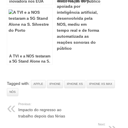
inovadora nos EUA
mede reação do público
nos concertos
A TVI e a NOS testaram
a 5G Stand Alone na S.
Silvestre do Porto
Tagged with:
APPLE
IPHONE
IPHONE XS
IPHONE XS MAX
NÓS
Previous:
Impacto do regresso ao
trabalho depois das férias
Next: