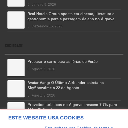
Janeiro 9, 2026
Real Hotels Group aposta em cinema, literatura e
gastronomia para a passagem de ano no Algarve
Dezembro 15, 2025
SOCIEDADE
Preparar o carro para as férias de Verão
Agosto 5, 2026
Avatar Aang: O Último Airbender estreia na
SkyShowtime a 22 de Agosto
Agosto 3, 2026
Proveitos turísticos no Algarve crescem 7,7% para
698 milhões de euros
ESTE WEBSITE USA COOKIES
Julho 31, 2026
Costa Boal Branco 2025: nova colheita reforça
. . . . . . . . . . . . . . . . Este website usa Cookies, de forma a