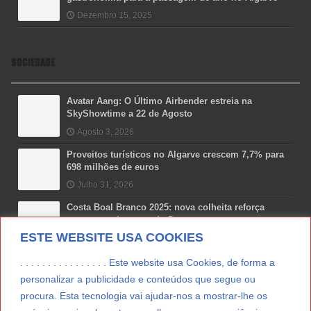
Dezembro 15, 2025
SOCIEDADE
Avatar Aang: O Último Airbender estreia na
SkyShowtime a 22 de Agosto
Agosto 3, 2026
Proveitos turísticos no Algarve crescem 7,7% para
698 milhões de euros
Julho 31, 2026
Costa Boal Branco 2025: nova colheita reforça
aposta nos brancos do Douro
ESTE WEBSITE USA COOKIES
Julho 29, 2026
Novas 7 Maravilhas de Portugal: Setúbal recebe
. . . . . . . . . . . . . . . . Este website usa Cookies, de forma a
final regional da Grande Lisboa
personalizar a publicidade e conteúdos que segue ou
Julho 29, 2026
procura. Esta tecnologia vai ajudar-nos a mostrar-lhe os