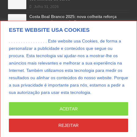
Julho 31, 2026
Costa Boal Branco 2025: nova colheita reforça
aposta nos brancos do Douro
ESTE WEBSITE USA COOKIES
Julho 29, 2026
Novas 7 Maravilhas de Portugal: Setúbal recebe
. . . . . . . . . . . . . . . . Este website usa Cookies, de forma a
final regional da Grande Lisboa
personalizar a publicidade e conteúdos que segue ou
Julho 29, 2026
procura. Esta tecnologia vai ajudar-nos a mostrar-lhe os
anúncios mais relevantes e melhorar a sua experiência na
Vitamina D: o paradoxo dos portugueses
Internet. Também utilizamos esta tecnologia para medir os
Julho 24, 2026
resultados ou alinhar os conteúdos do nosso website. Porque
a sua privacidade é importante para nós, estamos a pedir a
sua autorização para usar esta tecnologia.
LER MAIS
ACEITAR
© Copyright 2012/2026 IpressJournal, Direitos
Reservados. |
Estatuto Editorial
|
Ficha Técnica
|
REJEITAR
CONTATO
|
SUBSCREVER NEWSLETTER
|
SpringParty
|
Suporte Técnico
|