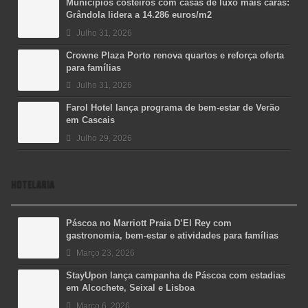
Municípios costeiros com casas de luxo mais caras:
Grândola lidera a 14.286 euros/m2
Julho 31, 2026
Crowne Plaza Porto renova quartos e reforça oferta
para famílias
Julho 31, 2026
Farol Hotel lança programa de bem-estar de Verão
em Cascais
Julho 29, 2026
HOTELARIA
Páscoa no Marriott Praia D’El Rey com
gastronomia, bem-estar e atividades para famílias
Março 23, 2026
StayUpon lança campanha de Páscoa com estadias
em Alcochete, Seixal e Lisboa
Março 6, 2026