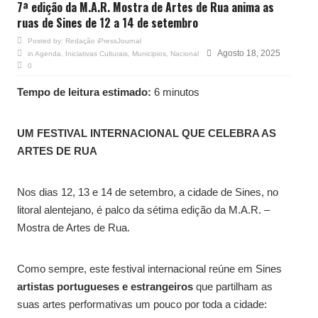
7ª edição da M.A.R. Mostra de Artes de Rua anima as
ruas de Sines de 12 a 14 de setembro
Posted by:
Redação iPressJournal
Agosto 18, 2025
in
Agenda
,
Iniciativas Culturais
,
Municipios
,
Nacional
0
Tempo de leitura estimado:
6 minutos
UM FESTIVAL INTERNACIONAL QUE CELEBRA AS
ARTES DE RUA
Nos dias 12, 13 e 14 de setembro, a cidade de Sines, no
litoral alentejano, é palco da sétima edição da M.A.R. –
Mostra de Artes de Rua.
Como sempre, este festival internacional reúne em Sines
artistas portugueses e estrangeiros
que partilham as
suas artes performativas um pouco por toda a cidade: