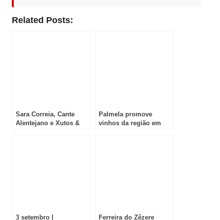
Related Posts:
Sara Correia, Cante
Palmela promove
Alentejano e Xutos &
vinhos da região em
Pontapés vão “Viver
Cabo Verde
Ferreira do Zêzere”
3 setembro |
Ferreira do Zêzere