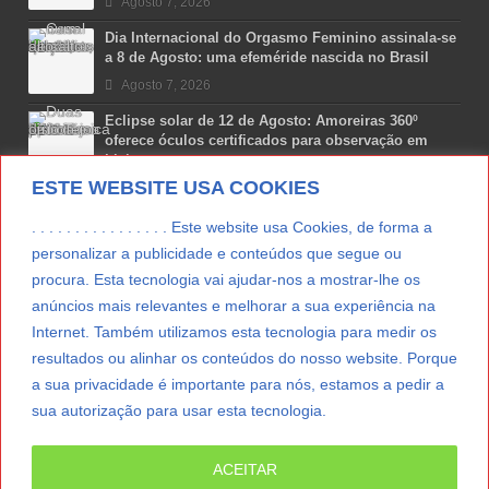
Agosto 7, 2026
Dia Internacional do Orgasmo Feminino assinala-se
a 8 de Agosto: uma efeméride nascida no Brasil
Agosto 7, 2026
Eclipse solar de 12 de Agosto: Amoreiras 360º
oferece óculos certificados para observação em
Lisboa
ESTE WEBSITE USA COOKIES
Agosto 7, 2026
Lua Afonso vence prémio internacional de liderança
. . . . . . . . . . . . . . . . Este website usa Cookies, de forma a
em engenharia espacial nos EUA
personalizar a publicidade e conteúdos que segue ou
Agosto 7, 2026
procura. Esta tecnologia vai ajudar-nos a mostrar-lhe os
anúncios mais relevantes e melhorar a sua experiência na
Preparar o carro para as férias de Verão
Internet. Também utilizamos esta tecnologia para medir os
Agosto 5, 2026
resultados ou alinhar os conteúdos do nosso website. Porque
a sua privacidade é importante para nós, estamos a pedir a
sua autorização para usar esta tecnologia.
LER MAIS
ACEITAR