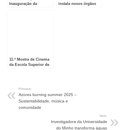
Inauguração da
instala novos órgãos
Exposição “Conversas
autárquicos: Bruno
na Rua – 10 anos de
Gomes inicia novo
Arte Urbana na
mandato à frente da
Amadora”
Câmara Municipal
11.ª Mostra de Cinema
da Escola Superior de
Teatro e Cinema
decorre nos Recreios
da Amadora
Previous:
Azores burning summer 2025 –
Sustentabilidade, música e
comunidade
Next:
Investigadora da Universidade
do Minho transforma águas