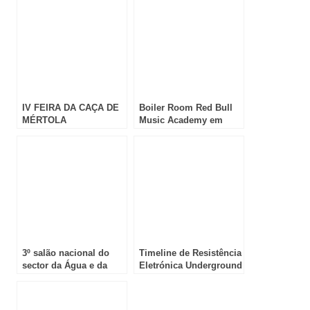
IV FEIRA DA CAÇA DE
Boiler Room Red Bull
MÉRTOLA
Music Academy em
Lisboa a 17 de Janeiro
3º salão nacional do
Timeline de Resistência
sector da Água e da
Eletrónica Underground
Energia em Lisboa
em Viana do Castelo!