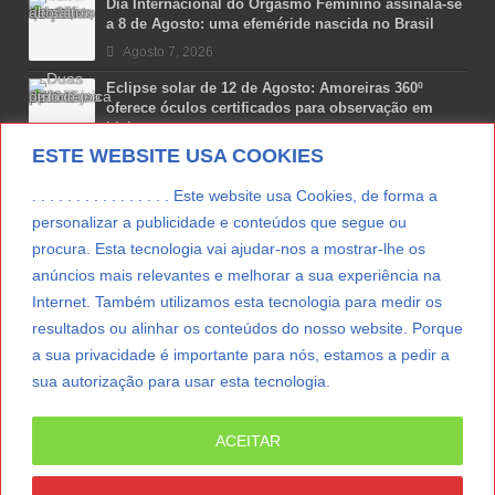
Dia Internacional do Orgasmo Feminino assinala-se
a 8 de Agosto: uma efeméride nascida no Brasil
Agosto 7, 2026
Eclipse solar de 12 de Agosto: Amoreiras 360º
oferece óculos certificados para observação em
Lisboa
ESTE WEBSITE USA COOKIES
Agosto 7, 2026
Lua Afonso vence prémio internacional de liderança
. . . . . . . . . . . . . . . . Este website usa Cookies, de forma a
em engenharia espacial nos EUA
personalizar a publicidade e conteúdos que segue ou
Agosto 7, 2026
procura. Esta tecnologia vai ajudar-nos a mostrar-lhe os
anúncios mais relevantes e melhorar a sua experiência na
Preparar o carro para as férias de Verão
Internet. Também utilizamos esta tecnologia para medir os
Agosto 5, 2026
resultados ou alinhar os conteúdos do nosso website. Porque
a sua privacidade é importante para nós, estamos a pedir a
sua autorização para usar esta tecnologia.
LER MAIS
ACEITAR
© Copyright 2012/2026 IpressJournal, Direitos
Reservados. |
Estatuto Editorial
|
Ficha Técnica
|