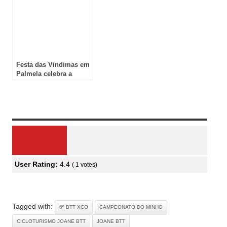
Festa das Vindimas em
Palmela celebra a
tradição vitivinícola!
Review Overview
User Rating:
4.4
(
1
votes)
Tagged with:
6º BTT XCO
CAMPEONATO DO MINHO
CICLOTURISMO JOANE BTT
JOANE BTT