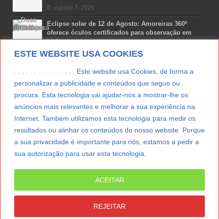
Agosto 7, 2026
Eclipse solar de 12 de Agosto: Amoreiras 360º
oferece óculos certificados para observação em
Lisboa
ESTE WEBSITE USA COOKIES
Agosto 7, 2026
Lua Afonso vence prémio internacional de liderança
. . . . . . . . . . . . . . . . Este website usa Cookies, de forma a
em engenharia espacial nos EUA
personalizar a publicidade e conteúdos que segue ou
Agosto 7, 2026
procura. Esta tecnologia vai ajudar-nos a mostrar-lhe os
anúncios mais relevantes e melhorar a sua experiência na
Preparar o carro para as férias de Verão
Internet. Também utilizamos esta tecnologia para medir os
Agosto 5, 2026
resultados ou alinhar os conteúdos do nosso website. Porque
a sua privacidade é importante para nós, estamos a pedir a
sua autorização para usar esta tecnologia.
LER MAIS
ACEITAR
© Copyright 2012/2026 IpressJournal, Direitos
Reservados. |
Estatuto Editorial
|
Ficha Técnica
|
REJEITAR
CONTATO
|
SUBSCREVER NEWSLETTER
|
SpringParty
|
Suporte Técnico
|