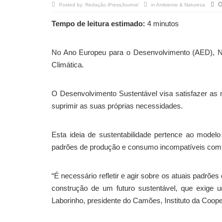
O
Posted by:
Redação iPressJournal
in
Ambiente & Natureza
Tempo de leitura estimado:
4 minutos
No Ano Europeu para o Desenvolvimento (AED), N
Climática.
O Desenvolvimento Sustentável visa satisfazer as
suprimir as suas próprias necessidades.
Esta ideia de sustentabilidade pertence ao model
padrões de produção e consumo incompatíveis com o
“É necessário refletir e agir sobre os atuais padrõ
construção de um futuro sustentável, que exige u
Laborinho, presidente do Camões, Instituto da Coop