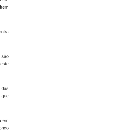
uirem
ontra
, são
este
 das
s que
só em
pondo