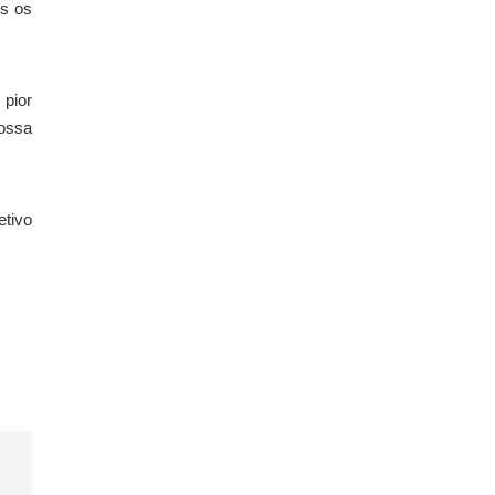
os os
 pior
ossa
etivo