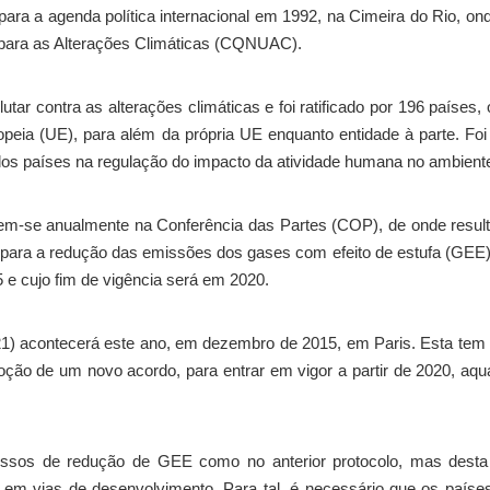
ra a agenda política internacional em 1992, na Cimeira do Rio, ond
ara as Alterações Climáticas (CQNUAC).
lutar contra as alterações climáticas e foi ratificado por 196 países,
ia (UE), para além da própria UE enquanto entidade à parte. Foi
dos países na regulação do impacto da atividade humana no ambient
em-se anualmente na Conferência das Partes (COP), de onde resul
al para a redução das emissões dos gases com efeito de estufa (GEE
 e cujo fim de vigência será em 2020.
1) acontecerá este ano, em dezembro de 2015, em Paris. Esta te
ção de um novo acordo, para entrar em vigor a partir de 2020, aq
ssos de redução de GEE como no anterior protocolo, mas desta
 e em vias de desenvolvimento. Para tal, é necessário que os país