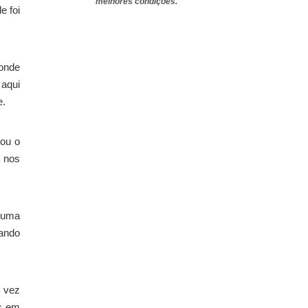
melhores condições.
e foi
 onde
 aqui
e.
tou o
) nos
m uma
uando
 vez
es em