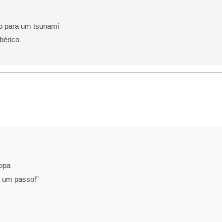
o para um tsunami
bérico
opa
 um passo!”