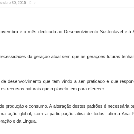
utubro 30, 2015
0
ovembro é o mês dedicado ao Desenvolvimento Sustentável e à 
 necessidades da geração atual sem que as gerações futuras tenh
o de desenvolvimento que tem vindo a ser praticado e que respo
s recursos naturais que o planeta tem para oferecer.
es de produção e consumo. A alteração destes padrões é necessária p
ma ação global, com a participação ativa de todos, afirma Ana 
eração e da Língua.