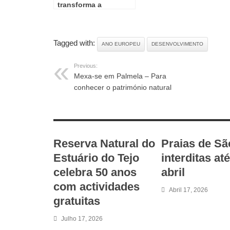
transforma a
biodiversidade
açoriana em arte
Tagged with:
ANO EUROPEU
DESENVOLVIMENTO
Previous:
Mexa-se em Palmela – Para
conhecer o património natural
RELATED ARTICLES
Reserva Natural do
Praias de Sã
Estuário do Tejo
interditas at
celebra 50 anos
abril
com actividades
Abril 17, 2026
gratuitas
Julho 17, 2026