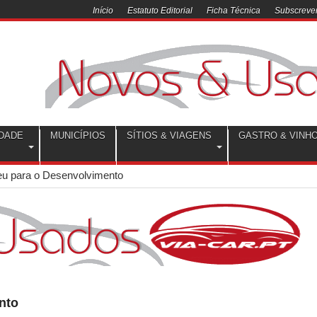
Início
Estatuto Editorial
Ficha Técnica
Subscrever
DADE
MUNICÍPIOS
SÍTIOS & VIAGENS
GASTRO & VINH
u para o Desenvolvimento
nto