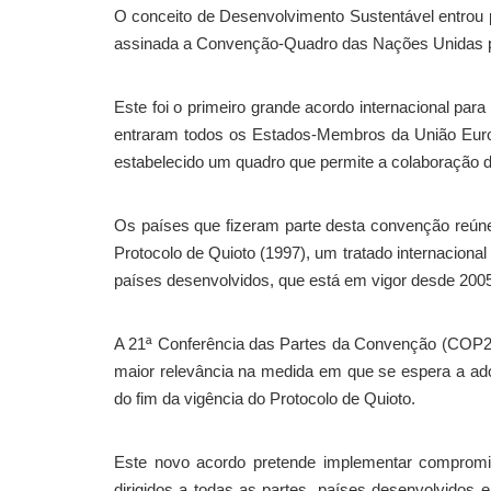
O conceito de Desenvolvimento Sustentável entrou pa
assinada a Convenção-Quadro das Nações Unidas p
Este foi o primeiro grande acordo internacional para 
entraram todos os Estados-Membros da União Europe
estabelecido um quadro que permite a colaboração 
Os países que fizeram parte desta convenção reún
Protocolo de Quioto (1997), um tratado internacion
países desenvolvidos, que está em vigor desde 2005
A 21ª Conferência das Partes da Convenção (COP2
maior relevância na medida em que se espera a ado
do fim da vigência do Protocolo de Quioto.
Este novo acordo pretende implementar compromi
dirigidos a todas as partes, países desenvolvidos