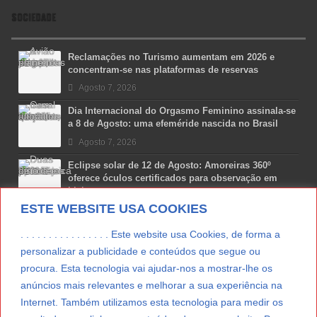
SOCIEDADE
Reclamações no Turismo aumentam em 2026 e
concentram-se nas plataformas de reservas
Agosto 7, 2026
Dia Internacional do Orgasmo Feminino assinala-se
a 8 de Agosto: uma efeméride nascida no Brasil
Agosto 7, 2026
Eclipse solar de 12 de Agosto: Amoreiras 360º
oferece óculos certificados para observação em
Lisboa
ESTE WEBSITE USA COOKIES
Agosto 7, 2026
Lua Afonso vence prémio internacional de liderança
. . . . . . . . . . . . . . . . Este website usa Cookies, de forma a
em engenharia espacial nos EUA
personalizar a publicidade e conteúdos que segue ou
Agosto 7, 2026
procura. Esta tecnologia vai ajudar-nos a mostrar-lhe os
anúncios mais relevantes e melhorar a sua experiência na
Preparar o carro para as férias de Verão
Internet. Também utilizamos esta tecnologia para medir os
Agosto 5, 2026