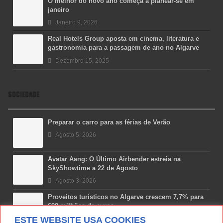
O melhor do novo ano começa a planear-se em
janeiro
Janeiro 9, 2026
Real Hotels Group aposta em cinema, literatura e
gastronomia para a passagem de ano no Algarve
Dezembro 15, 2025
SOCIEDADE
Preparar o carro para as férias de Verão
Agosto 5, 2026
Avatar Aang: O Último Airbender estreia na
SkyShowtime a 22 de Agosto
Agosto 3, 2026
Proveitos turísticos no Algarve crescem 7,7% para
698 milhões de euros
ESTE WEBSITE USA COOKIES
Julho 31, 2026