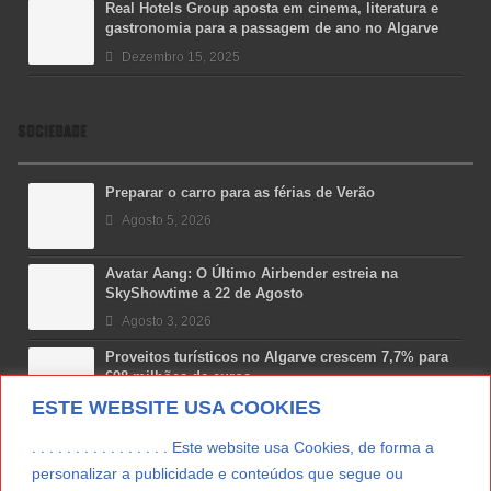
Real Hotels Group aposta em cinema, literatura e
gastronomia para a passagem de ano no Algarve
Dezembro 15, 2025
SOCIEDADE
Preparar o carro para as férias de Verão
Agosto 5, 2026
Avatar Aang: O Último Airbender estreia na
SkyShowtime a 22 de Agosto
Agosto 3, 2026
Proveitos turísticos no Algarve crescem 7,7% para
698 milhões de euros
ESTE WEBSITE USA COOKIES
Julho 31, 2026
Costa Boal Branco 2025: nova colheita reforça
. . . . . . . . . . . . . . . . Este website usa Cookies, de forma a
aposta nos brancos do Douro
personalizar a publicidade e conteúdos que segue ou
Julho 29, 2026