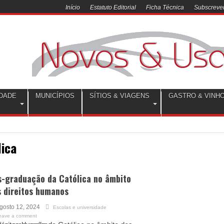
Início
Estatuto Editorial
Ficha Técnica
Subscrever
DADE
MUNICÍPIOS
SÍTIOS & VIAGENS
GASTRO & VINH
lica
s-graduação da Católica no âmbito
s direitos humanos
gosto 12, 2024
Escolas e universidade
eave a comment