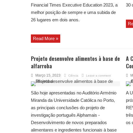
Financial Times Executive Education 2023, a
30 
melhor posição de sempre e uma subida de
26 lugares em dois anos.
Re
Read More »
Projeto desenvolve alimentos à base de
A C
alfarroba
Co
Março 15, 2023
M
Ciência
Leave a comment
São hoje apresentadas no Auditório Arménio
A U
Miranda da Universidade Católica no Porto,
pró
as principais conclusões do projeto de
RE
investigação português Alphamais -
trê
Desenvolvimento de novos preparados
os 
alimentares e ingredientes funcionais à base