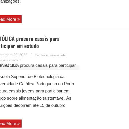
anizações.
ad More »
TÓLICA procura casais para
ticipar em estudo
etembro 30, 2022
Escolas e universidade
eave a comment
scola Superior de Biotecnologia da
versidade Católica Portuguesa no Porto
cura casais jovens para participar em
udo sobre alimentação sustentável. As
crições decorrem até 15 de outubro.
ad More »