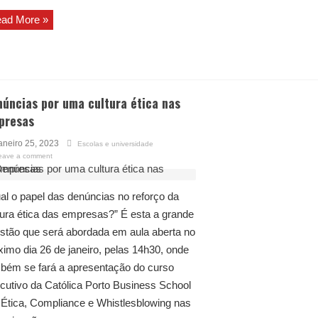
ad More »
úncias por uma cultura ética nas
presas
aneiro 25, 2023
Escolas e universidade
eave a comment
al o papel das denúncias no reforço da
tura ética das empresas?” É esta a grande
stão que será abordada em aula aberta no
ximo dia 26 de janeiro, pelas 14h30, onde
bém se fará a apresentação do curso
cutivo da Católica Porto Business School
Ética, Compliance e Whistlesblowing nas