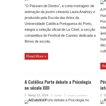
"O Pássaro de Dentro", a curta-metragem de
A P
animação da jovem cineasta Laura Anahory e
Hum
produzido pela Escola das Artes da
Por
Universidade Católica Portuguesa do Porto,
tot
integra a seleção oficial de La Cinef, a secção
âmb
competitiva do Festival de Cannes dedicada a
hum
filmes de escola.
éti
cul
Read More »
Re
A Católica Porto debate a Psicologia
Pó
no século XXII
int
Março 15, 2024
D
Saúde
Leave a comment