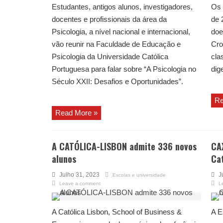
Estudantes, antigos alunos, investigadores,
Os 
docentes e profissionais da área da
de 
Psicologia, a nível nacional e internacional,
doe
vão reunir na Faculdade de Educação e
Cro
Psicologia da Universidade Católica
cla
Portuguesa para falar sobre “A Psicologia no
dig
Século XXII: Desafios e Oportunidades”.
Re
Read More »
A CATÓLICA-LISBON admite 336 novos
CA
alunos
Cat
Julho 31, 2023
J
Escolas e universidade
Leave a comment
L
A Católica Lisbon, School of Business &
A E