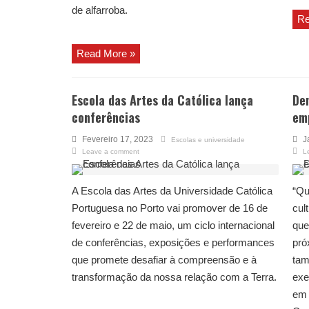
de alfarroba.
Re
Read More »
Escola das Artes da Católica lança
Den
conferências
em
Fevereiro 17, 2023
J
Escolas e universidade
Leave a comment
L
A Escola das Artes da Universidade Católica
“Qu
Portuguesa no Porto vai promover de 16 de
cul
fevereiro e 22 de maio, um ciclo internacional
que
de conferências, exposições e performances
pró
que promete desafiar à compreensão e à
tam
transformação da nossa relação com a Terra.
exe
em 