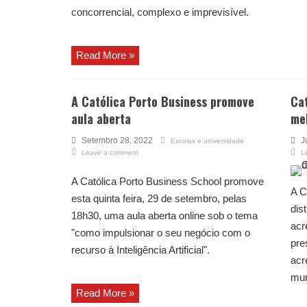
concorrencial, complexo e imprevisível.
Read More »
A Católica Porto Business promove
Cat
aula aberta
me
Setembro 28, 2022
J
Escolas e universidade
Leave a comment
L
A Católica Porto Business School promove
A C
esta quinta feira, 29 de setembro, pelas
dis
18h30, uma aula aberta online sob o tema
acr
"como impulsionar o seu negócio com o
pre
recurso à Inteligência Artificial".
acr
mu
Read More »