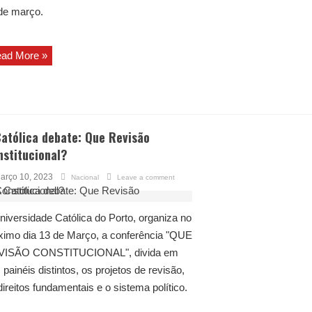
de março.
ad More »
atólica debate: Que Revisão
nstitucional?
arço 10, 2023
Nacional
Leave a comment
niversidade Católica do Porto, organiza no
ximo dia 13 de Março, a conferência "QUE
VISÃO CONSTITUCIONAL", divida em
s painéis distintos, os projetos de revisão,
direitos fundamentais e o sistema político.