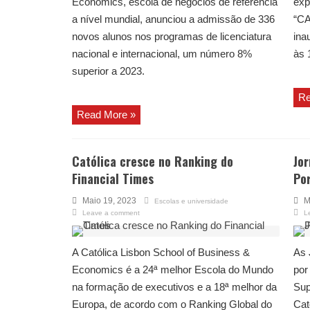
Economics, escola de negócios de referência
exp
a nível mundial, anunciou a admissão de 336
“CA
novos alunos nos programas de licenciatura
ina
nacional e internacional, um número 8%
às 
superior a 2023.
Re
Read More »
Católica cresce no Ranking do
Jor
Financial Times
Po
Maio 19, 2023
M
Escolas e universidade
Leave a comment
L
A Católica Lisbon School of Business &
As 
Economics é a 24ª melhor Escola do Mundo
por
na formação de executivos e a 18ª melhor da
Sup
Europa, de acordo com o Ranking Global do
Cat