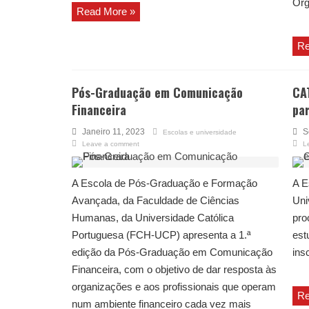
Org
Read More »
Re
Pós-Graduação em Comunicação
CA
Financeira
par
Janeiro 11, 2023
S
Escolas e universidade
Leave a comment
L
A Escola de Pós-Graduação e Formação
A E
Avançada, da Faculdade de Ciências
Uni
Humanas, da Universidade Católica
pro
Portuguesa (FCH-UCP) apresenta a 1.ª
est
edição da Pós-Graduação em Comunicação
ins
Financeira, com o objetivo de dar resposta às
organizações e aos profissionais que operam
Re
num ambiente financeiro cada vez mais