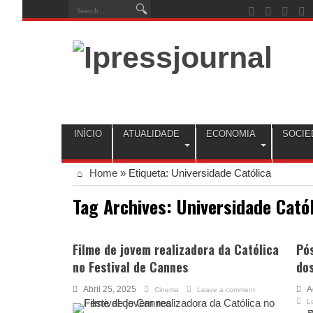
INÍCIO
ATUALIDADE
ECONOMIA
SOCIE
Home
»
Etiqueta:
Universidade Católica
Tag Archives:
Universidade Cató
Filme de jovem realizadora da Católica
Pó
no Festival de Cannes
do
Abril 25, 2025
A
Cinema
Leave a comment
L