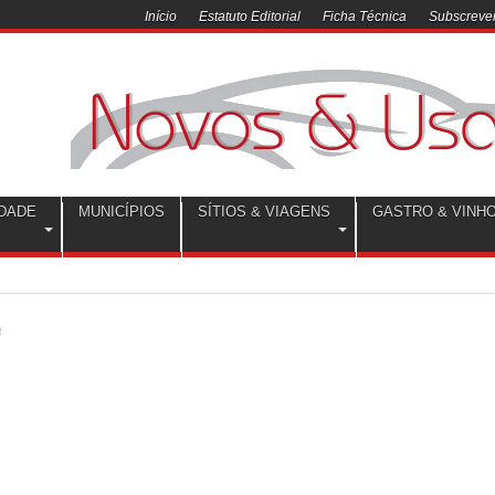
Início
Estatuto Editorial
Ficha Técnica
Subscrever
DADE
MUNICÍPIOS
SÍTIOS & VIAGENS
GASTRO & VINH
e