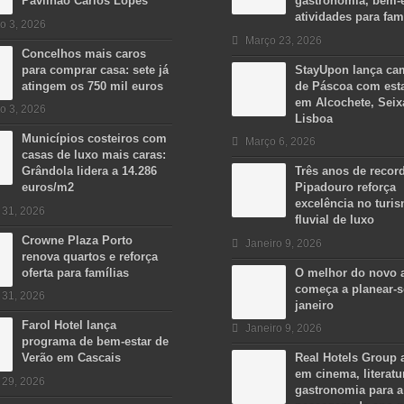
Pavilhão Carlos Lopes
gastronomia, bem-e
atividades para fam
o 3, 2026
Março 23, 2026
Concelhos mais caros
para comprar casa: sete já
StayUpon lança c
atingem os 750 mil euros
de Páscoa com est
em Alcochete, Seix
o 3, 2026
Lisboa
Municípios costeiros com
Março 6, 2026
casas de luxo mais caras:
Grândola lidera a 14.286
Três anos de recor
euros/m2
Pipadouro reforça
excelência no turi
 31, 2026
fluvial de luxo
Crowne Plaza Porto
Janeiro 9, 2026
renova quartos e reforça
oferta para famílias
O melhor do novo 
começa a planear-
 31, 2026
janeiro
Farol Hotel lança
Janeiro 9, 2026
programa de bem-estar de
Verão em Cascais
Real Hotels Group 
em cinema, literatu
 29, 2026
gastronomia para a