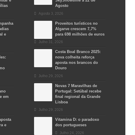
star e
SkyShowtime a 22 de
ílias
Agosto
Agosto 3, 2026
ampanha
Proveitos turísticos no
adias
Algarve crescem 7,7%
al e
para 698 milhões de euros
Julho 31, 2026
Costa Boal Branco 2025:
des:
nova colheita reforça
aposta nos brancos do
smo
Douro
Julho 29, 2026
Novas 7 Maravilhas de
ano
Portugal: Setúbal recebe
se em
final regional da Grande
Lisboa
Julho 29, 2026
aposta
Vitamina D: o paradoxo
ra e
dos portugueses
Julho 24, 2026