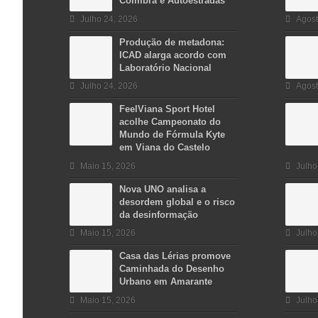
Coimbra e Autoestradas
Julho 24, 2026
Agost
Produção de metadona:
ICAD alarga acordo com
Laboratório Nacional
Julho 24, 2026
Agost
FeelViana Sport Hotel
acolhe Campeonato do
Mundo de Fórmula Kyte
em Viana do Castelo
Maio 15, 2026
Julho
Nova UNO analisa a
desordem global e o risco
da desinformação
Maio 15, 2026
Julho
Casa das Lérias promove
Caminhada do Desenho
Urbano em Amarante
Maio 15, 2026
Julho