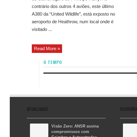
contrário dos outros 4 aviões, este último
A380 da “United Wildlife”, está exposto no
aeroporto de Heathrow, num local onde é
visitado ...
Read More »
O TEMPO
ATUALIDADE
ECONOMI
Visão Zero: ANSR assina
compromissos com