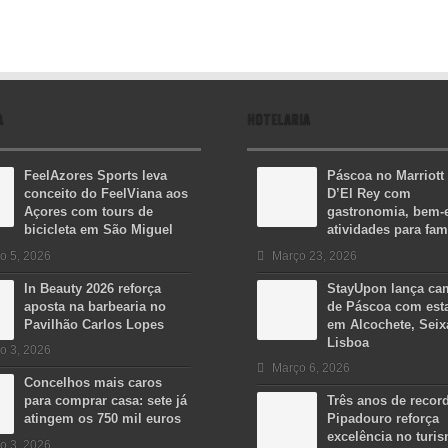
A
HOTELARIA
FeelAzores Sports leva
Páscoa no Marriott
conceito do FeelViana aos
D’El Rey com
Açores com tours de
gastronomia, bem-e
bicicleta em São Miguel
atividades para fam
o 5, 2026
Março 23, 2026
In Beauty 2026 reforça
StayUpon lança c
aposta na barbearia no
de Páscoa com est
Pavilhão Carlos Lopes
em Alcochete, Seix
Lisboa
o 3, 2026
Março 6, 2026
Concelhos mais caros
para comprar casa: sete já
Três anos de recor
atingem os 750 mil euros
Pipadouro reforça
excelência no turi
o 3, 2026