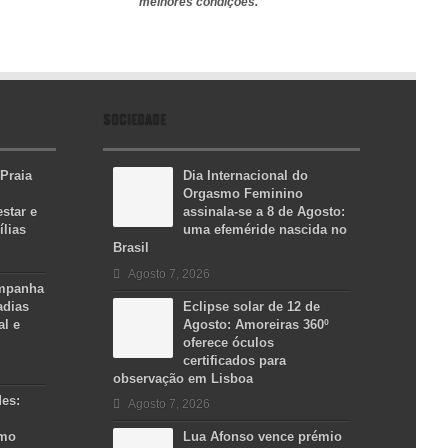
melhores condições.
SOCIEDADE
 Praia
Dia Internacional do
Orgasmo Feminino
star e
assinala-se a 8 de Agosto:
ílias
uma efeméride nascida no
Brasil
Agosto 7, 2026
ampanha
adias
Eclipse solar de 12 de
al e
Agosto: Amoreiras 360º
oferece óculos
certificados para
observação em Lisboa
des:
Agosto 7, 2026
smo
Lua Afonso vence prémio