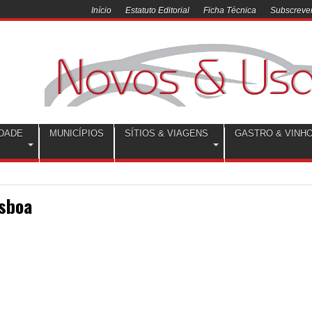
Início
Estatuto Editorial
Ficha Técnica
Subscrever
DADE
MUNICÍPIOS
SÍTIOS & VIAGENS
GASTRO & VINH
isboa