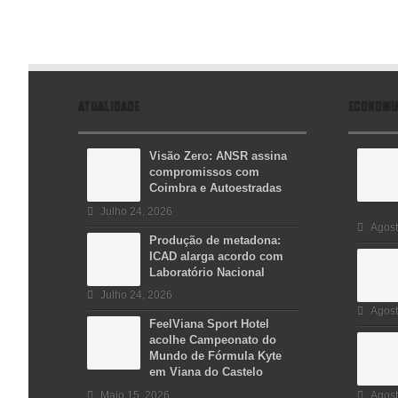
ATUALIDADE
ECONOMI
Visão Zero: ANSR assina
compromissos com
Coimbra e Autoestradas
Julho 24, 2026
Agost
Produção de metadona:
ICAD alarga acordo com
Laboratório Nacional
Julho 24, 2026
Agost
FeelViana Sport Hotel
acolhe Campeonato do
Mundo de Fórmula Kyte
em Viana do Castelo
Maio 15, 2026
Agost