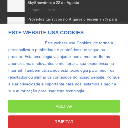
SkyShowtime a 22 de Agosto
Agosto 3, 2026
Proveitos turísticos no Algarve crescem 7,7% para
698 milhões de euros
ESTE WEBSITE USA COOKIES
Julho 31, 2026
Costa Boal Branco 2025: nova colheita reforça
. . . . . . . . . . . . . . . . Este website usa Cookies, de forma a
aposta nos brancos do Douro
personalizar a publicidade e conteúdos que segue ou
Julho 29, 2026
procura. Esta tecnologia vai ajudar-nos a mostrar-lhe os
Novas 7 Maravilhas de Portugal: Setúbal recebe
anúncios mais relevantes e melhorar a sua experiência na
final regional da Grande Lisboa
Internet. Também utilizamos esta tecnologia para medir os
Julho 29, 2026
resultados ou alinhar os conteúdos do nosso website. Porque
a sua privacidade é importante para nós, estamos a pedir a
sua autorização para usar esta tecnologia.
LER MAIS
ACEITAR
© Copyright 2012/2026 IpressJournal, Direitos
Reservados. |
Estatuto Editorial
|
Ficha Técnica
|
REJEITAR
CONTATO
|
SUBSCREVER NEWSLETTER
|