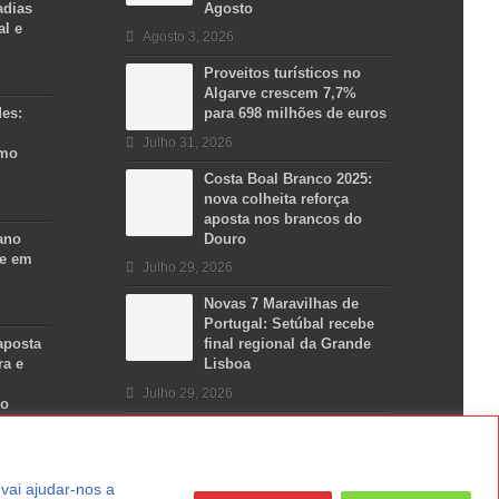
adias
Agosto
al e
Agosto 3, 2026
Proveitos turísticos no
Algarve crescem 7,7%
des:
para 698 milhões de euros
Julho 31, 2026
smo
Costa Boal Branco 2025:
nova colheita reforça
aposta nos brancos do
ano
Douro
se em
Julho 29, 2026
Novas 7 Maravilhas de
Portugal: Setúbal recebe
aposta
final regional da Grande
ra e
Lisboa
Julho 29, 2026
no
a vai ajudar-nos a