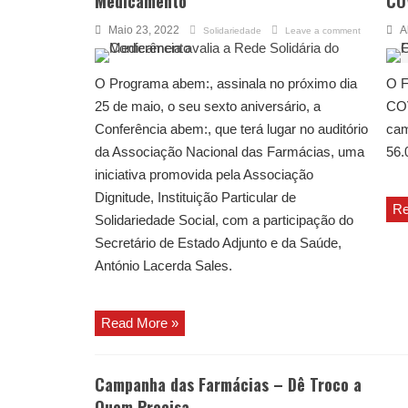
Medicamento
CO
Maio 23, 2022
A
Solidariedade
Leave a comment
O Programa abem:, assinala no próximo dia
O F
25 de maio, o seu sexto aniversário, a
COV
Conferência abem:, que terá lugar no auditório
cam
da Associação Nacional das Farmácias, uma
56.
iniciativa promovida pela Associação
Dignitude, Instituição Particular de
Re
Solidariedade Social, com a participação do
Secretário de Estado Adjunto e da Saúde,
António Lacerda Sales.
Read More »
Campanha das Farmácias – Dê Troco a
Quem Precisa