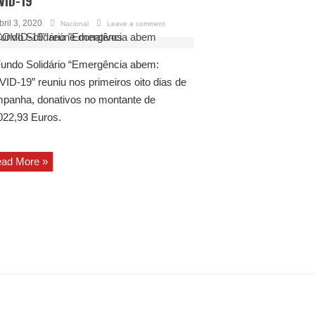
VID-19
bril 3, 2020
Nacional
Leave a comment
undo Solidário “Emergência abem:
ID-19” reuniu nos primeiros oito dias de
panha, donativos no montante de
022,93 Euros.
ad More »