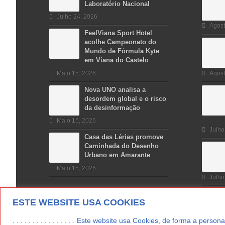
Laboratório Nacional
Julho 24, 2026
Agost
FeelViana Sport Hotel
acolhe Campeonato do
Mundo de Fórmula Kyte
em Viana do Castelo
Maio 15, 2026
Agost
Nova UNO analisa a
desordem global e o risco
da desinformação
Maio 15, 2026
Julho
Casa das Lérias promove
Caminhada do Desenho
Urbano em Amarante
Maio 15, 2026
Julho
ESTE WEBSITE USA COOKIES
. . . . . . . . . . . . . . . . Este website usa Cookies, de forma a p