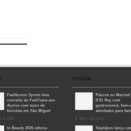
A
HOTELARIA
FeelAzores Sports leva
Páscoa no Marriott
conceito do FeelViana aos
D’El Rey com
Açores com tours de
gastronomia, bem-e
bicicleta em São Miguel
atividades para fam
o 5, 2026
Março 23, 2026
In Beauty 2026 reforça
StayUpon lança c