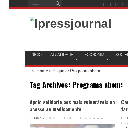
INÍCIO
ATUALIDADE
ECONOMIA
SOCIE
Home
»
Etiqueta:
Programa abem:
Tag Archives:
Programa abem:
Apoio solidário aos mais vulneráveis no
Ca
acesso ao medicamento
fa
Maio 26, 2025
D
Saúde
Leave a comment
L