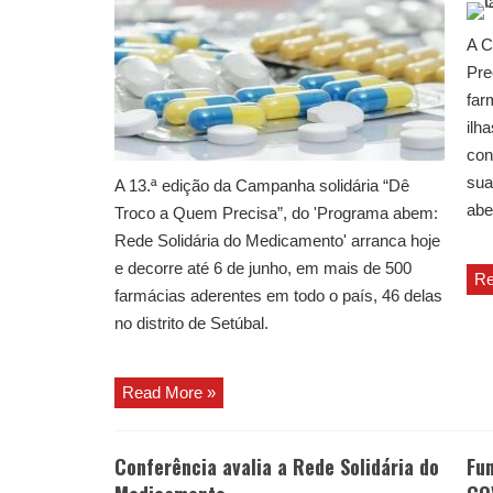
A C
Pre
far
ilh
con
sua
A 13.ª edição da Campanha solidária “Dê
abe
Troco a Quem Precisa”, do 'Programa abem:
Rede Solidária do Medicamento' arranca hoje
e decorre até 6 de junho, em mais de 500
Re
farmácias aderentes em todo o país, 46 delas
no distrito de Setúbal.
Read More »
Conferência avalia a Rede Solidária do
Fu