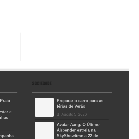
SOCIEDADE
 Praia
Preparar o carro para as
férias de Verão
star e
Agosto 5, 2026
ílias
Avatar Aang: O Último
Airbender estreia na
ampanha
SkyShowtime a 22 de