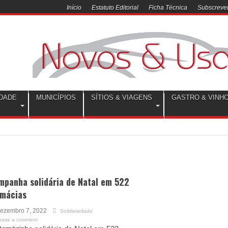
Início
Estatuto Editorial
Ficha Técnica
Subscrever
DADE
MUNICÍPIOS
SÍTIOS & VIAGENS
GASTRO & VINH
mpanha solidária de Natal em 522
rmácias
ezembro 7, 2022
Solidariedade
eave a comment