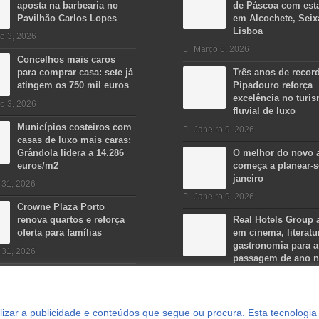
aposta na barbearia no
de Páscoa com est
Pavilhão Carlos Lopes
em Alcochete, Seix
Lisboa
o 3, 2026
Março 6, 2026
Concelhos mais caros
para comprar casa: sete já
Três anos de recor
atingem os 750 mil euros
Pipadouro reforça
excelência no turi
o 3, 2026
fluvial de luxo
Municípios costeiros com
Janeiro 9, 2026
casas de luxo mais caras:
Grândola lidera a 14.286
O melhor do novo 
euros/m2
começa a planear-
janeiro
 31, 2026
Janeiro 9, 2026
Crowne Plaza Porto
renova quartos e reforça
Real Hotels Group 
oferta para famílias
em cinema, literatu
gastronomia para a
 31, 2026
passagem de ano 
Algarve
Dezembro 15, 2025
ersonalizar a publicidade e conteúdos que segue ou procura. Esta tecnologi