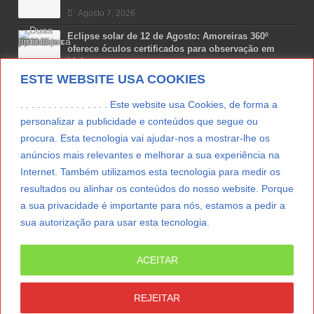
Agosto 7, 2026
Eclipse solar de 12 de Agosto: Amoreiras 360º
oferece óculos certificados para observação em
Lisboa
ESTE WEBSITE USA COOKIES
Agosto 7, 2026
Lua Afonso vence prémio internacional de liderança
. . . . . . . . . . . . . . . . Este website usa Cookies, de forma a
em engenharia espacial nos EUA
personalizar a publicidade e conteúdos que segue ou
Agosto 7, 2026
procura. Esta tecnologia vai ajudar-nos a mostrar-lhe os
anúncios mais relevantes e melhorar a sua experiência na
Preparar o carro para as férias de Verão
Internet. Também utilizamos esta tecnologia para medir os
Agosto 5, 2026
resultados ou alinhar os conteúdos do nosso website. Porque
a sua privacidade é importante para nós, estamos a pedir a
sua autorização para usar esta tecnologia.
LER MAIS
ACEITAR
© Copyright 2012/2026 IpressJournal, Direitos
Reservados. |
Estatuto Editorial
|
Ficha Técnica
|
REJEITAR
CONTATO
|
SUBSCREVER NEWSLETTER
|