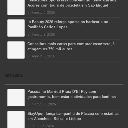
FeelAzores Sports leva conceito do FeelViana aos
Açores com tours de bicicleta em São Miguel
Agosto 5, 2026
In Beauty 2026 reforça aposta na barbearia no
Pavilhão Carlos Lopes
Agosto 3, 2026
Concelhos mais caros para comprar casa: sete já
atingem os 750 mil euros
Agosto 3, 2026
HOTELARIA
Páscoa no Marriott Praia D’El Rey com
gastronomia, bem-estar e atividades para famílias
Março 23, 2026
StayUpon lança campanha de Páscoa com estadias
em Alcochete, Seixal e Lisboa
Março 6, 2026