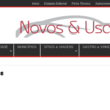
Início
Estatuto Editorial
Ficha Técnica
Subscrever
DADE
MUNICÍPIOS
SÍTIOS & VIAGENS
GASTRO & VINH
ce