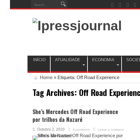
INÍCIO
ATUALIDADE
ECONOMIA
SOCIE
Home
»
Etiqueta:
Off Road Experience
Tag Archives:
Off Road Experien
She’s Mercedes Off Road Experience
por trilhos da Nazaré
Outubro 2, 2020
Automóveis
Leave a comment