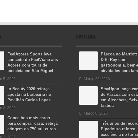
A
HOTELARIA
FeelAzores Sports leva
Páscoa no Marriott
conceito do FeelViana aos
D’El Rey com
Açores com tours de
gastronomia, bem-e
bicicleta em São Miguel
atividades para fam
o 5, 2026
Março 23, 2026
In Beauty 2026 reforça
StayUpon lança c
aposta na barbearia no
de Páscoa com est
Pavilhão Carlos Lopes
em Alcochete, Seix
Lisboa
o 3, 2026
Março 6, 2026
Concelhos mais caros
para comprar casa: sete já
Três anos de recor
atingem os 750 mil euros
Pipadouro reforça
excelência no turi
o 3, 2026