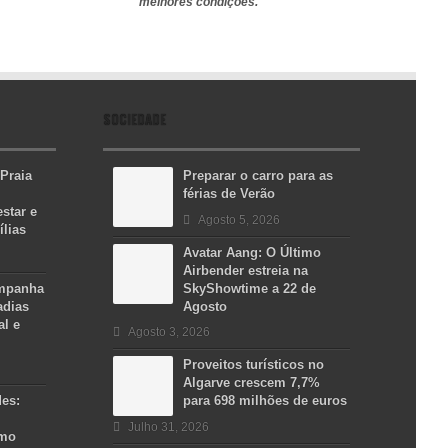
melhores condições.
SOCIEDADE
 Praia
Preparar o carro para as
férias de Verão
star e
Agosto 5, 2026
ílias
Avatar Aang: O Último
Airbender estreia na
ampanha
SkyShowtime a 22 de
adias
Agosto
al e
Agosto 3, 2026
Proveitos turísticos no
Algarve crescem 7,7%
des:
para 698 milhões de euros
Julho 31, 2026
smo