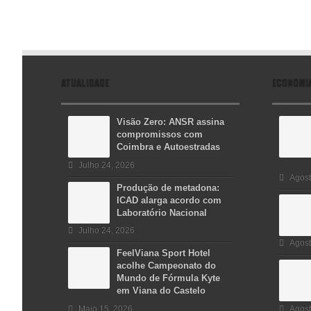
ATUALIDADE
ECONOMI
Visão Zero: ANSR assina
compromissos com
Coimbra e Autoestradas
Julho 24, 2026
Agost
Produção de metadona:
ICAD alarga acordo com
Laboratório Nacional
Julho 24, 2026
Agost
FeelViana Sport Hotel
acolhe Campeonato do
Mundo de Fórmula Kyte
em Viana do Castelo
Maio 15, 2026
Agost