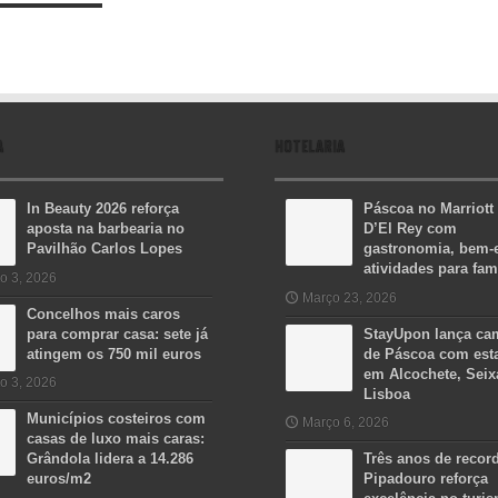
A
HOTELARIA
In Beauty 2026 reforça
Páscoa no Marriott
aposta na barbearia no
D’El Rey com
Pavilhão Carlos Lopes
gastronomia, bem-e
atividades para fam
o 3, 2026
Março 23, 2026
Concelhos mais caros
para comprar casa: sete já
StayUpon lança c
atingem os 750 mil euros
de Páscoa com est
em Alcochete, Seix
o 3, 2026
Lisboa
Municípios costeiros com
Março 6, 2026
casas de luxo mais caras:
Grândola lidera a 14.286
Três anos de recor
euros/m2
Pipadouro reforça