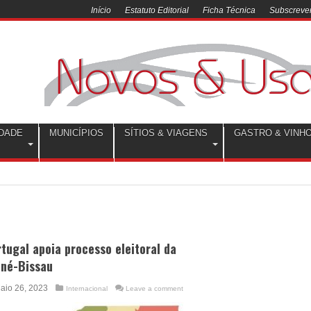
Início
Estatuto Editorial
Ficha Técnica
Subscrever
DADE
MUNICÍPIOS
SÍTIOS & VIAGENS
GASTRO & VINH
tugal apoia processo eleitoral da
iné-Bissau
aio 26, 2023
Internacional
Leave a comment