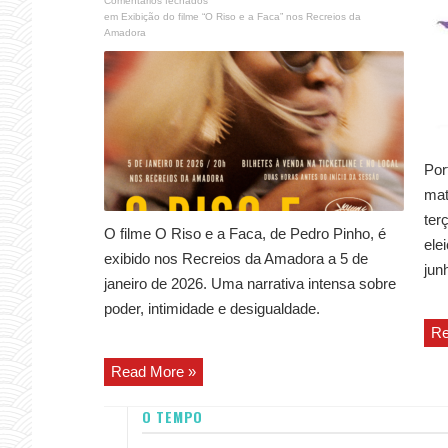
Comentários fechados
em Exibição do filme “O Riso e a Faca” nos Recreios da
Amadora
Por
mat
ter
O filme O Riso e a Faca, de Pedro Pinho, é
ele
exibido nos Recreios da Amadora a 5 de
jun
janeiro de 2026. Uma narrativa intensa sobre
poder, intimidade e desigualdade.
Re
Read More »
O TEMPO