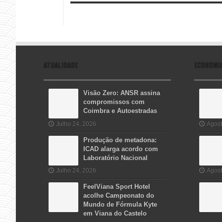
ATUALIDADE
ECONOMI
Visão Zero: ANSR assina
compromissos com
Coimbra e Autoestradas
Julho 24, 2026
Agost
Produção de metadona:
ICAD alarga acordo com
Laboratório Nacional
Julho 24, 2026
Agost
FeelViana Sport Hotel
acolhe Campeonato do
Mundo de Fórmula Kyte
em Viana do Castelo