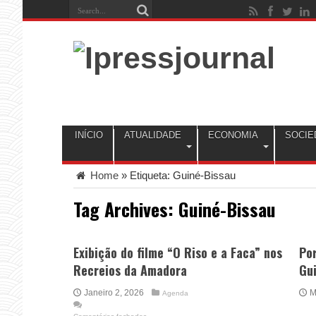
INÍCIO
ATUALIDADE
ECONOMIA
SOCIE
Home
»
Etiqueta:
Guiné-Bissau
Tag Archives:
Guiné-Bissau
Exibição do filme “O Riso e a Faca” nos
Por
Recreios da Amadora
Gu
Janeiro 2, 2026
M
Agenda