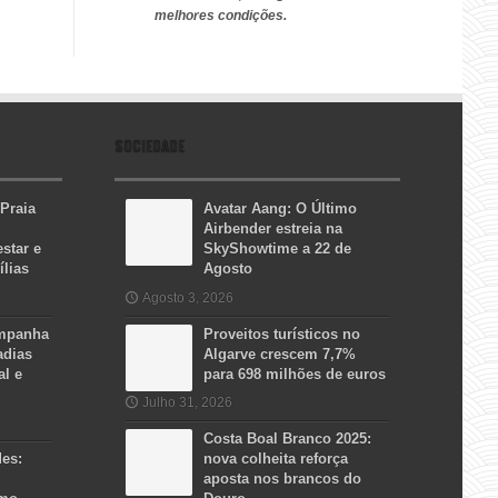
melhores condições.
SOCIEDADE
 Praia
Avatar Aang: O Último
Airbender estreia na
star e
SkyShowtime a 22 de
ílias
Agosto
Agosto 3, 2026
ampanha
Proveitos turísticos no
adias
Algarve crescem 7,7%
al e
para 698 milhões de euros
Julho 31, 2026
Costa Boal Branco 2025:
des:
nova colheita reforça
aposta nos brancos do