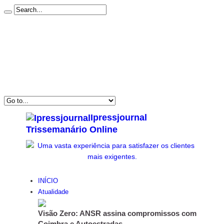
Início
Estatuto Editorial
Ficha Técnica
Subscrever Newsletter
Contacto
Politica de Privacidade & Cookies
Ipressjournal
Trissemanário Online
INÍCIO
Atualidade
Visão Zero: ANSR assina compromissos com
Coimbra e Autoestradas