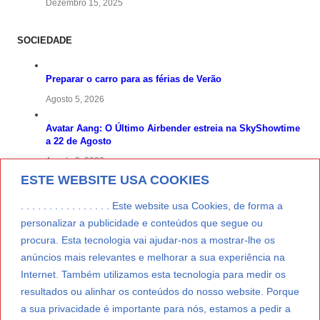
Dezembro 15, 2025
SOCIEDADE
Preparar o carro para as férias de Verão
Agosto 5, 2026
Avatar Aang: O Último Airbender estreia na SkyShowtime
a 22 de Agosto
Agosto 3, 2026
ESTE WEBSITE USA COOKIES
Proveitos turísticos no Algarve crescem 7,7% para 698
milhões de euros
. . . . . . . . . . . . . . . . Este website usa Cookies, de forma a
personalizar a publicidade e conteúdos que segue ou
Julho 31, 2026
procura. Esta tecnologia vai ajudar-nos a mostrar-lhe os
Costa Boal Branco 2025: nova colheita reforça aposta nos
anúncios mais relevantes e melhorar a sua experiência na
brancos do Douro
Internet. Também utilizamos esta tecnologia para medir os
Julho 29, 2026
resultados ou alinhar os conteúdos do nosso website. Porque
a sua privacidade é importante para nós, estamos a pedir a
Novas 7 Maravilhas de Portugal: Setúbal recebe final