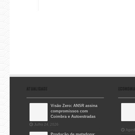
ATUALIDADE
ECONOMI
Visão Zero: ANSR assina
compromissos com
Coimbra e Autoestradas
Julho 24, 2026
Agost
Produção de metadona: