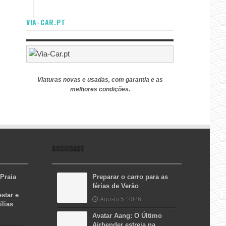
VIA-CAR.PT
Viaturas novas e usadas, com garantia e as
melhores condições.
SOCIEDADE
 Praia
Preparar o carro para as
férias de Verão
star e
Agosto 5, 2026
ílias
Avatar Aang: O Último
Airbender estreia na