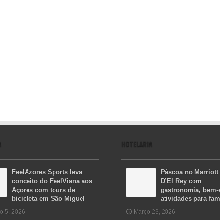
A
HOTELARIA
FeelAzores Sports leva
Páscoa no Marriott
conceito do FeelViana aos
D’El Rey com
Açores com tours de
gastronomia, bem-e
bicicleta em São Miguel
atividades para fam
o 5, 2026
Março 23, 2026