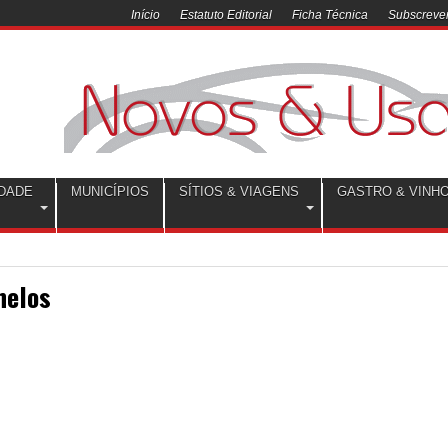
Início
Estatuto Editorial
Ficha Técnica
Subscrever
DADE
MUNICÍPIOS
SÍTIOS & VIAGENS
GASTRO & VINH
nelos