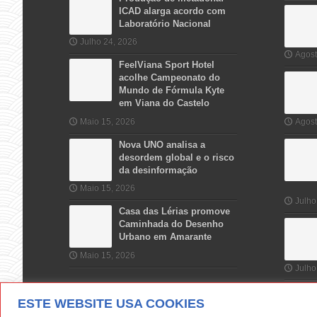
ICAD alarga acordo com
Laboratório Nacional
Julho 24, 2026
Agost
FeelViana Sport Hotel
acolhe Campeonato do
Mundo de Fórmula Kyte
em Viana do Castelo
Maio 15, 2026
Agost
Nova UNO analisa a
desordem global e o risco
da desinformação
Maio 15, 2026
Julho
Casa das Lérias promove
Caminhada do Desenho
Urbano em Amarante
Maio 15, 2026
Julho
ESTE WEBSITE USA COOKIES