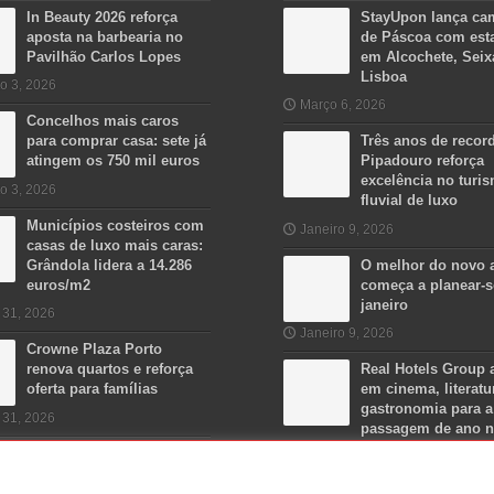
In Beauty 2026 reforça
StayUpon lança c
aposta na barbearia no
de Páscoa com est
Pavilhão Carlos Lopes
em Alcochete, Seix
Lisboa
o 3, 2026
Março 6, 2026
Concelhos mais caros
para comprar casa: sete já
Três anos de recor
atingem os 750 mil euros
Pipadouro reforça
excelência no turi
o 3, 2026
fluvial de luxo
Municípios costeiros com
Janeiro 9, 2026
casas de luxo mais caras:
Grândola lidera a 14.286
O melhor do novo 
euros/m2
começa a planear-
janeiro
 31, 2026
Janeiro 9, 2026
Crowne Plaza Porto
renova quartos e reforça
Real Hotels Group 
oferta para famílias
em cinema, literatu
gastronomia para a
 31, 2026
passagem de ano 
Algarve
Dezembro 15, 2025