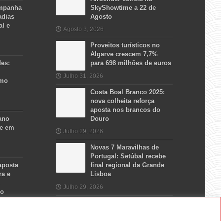
ampanha
SkyShowtime a 22 de
adias
Agosto
al e
Agosto 3, 2026
Proveitos turísticos no
Algarve crescem 7,7%
des:
para 698 milhões de euros
Julho 31, 2026
smo
Costa Boal Branco 2025:
nova colheita reforça
aposta nos brancos do
ano
Douro
se em
Julho 29, 2026
Novas 7 Maravilhas de
Portugal: Setúbal recebe
aposta
final regional da Grande
ra e
Lisboa
Julho 29, 2026
no