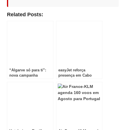
Related Posts:
“Algarve só para ti”:
easyJet reforça
nova campanha
presença em Cabo
promocional destaca o
Verde com novas rotas
melhor do destino fora
a partir de Lisboa e do
da época alta
Porto