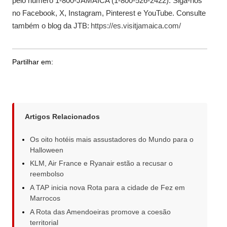
pelo número 1-800-JAMAICA (1-800-526-2422). Siga-nos
no Facebook, X, Instagram, Pinterest e YouTube. Consulte
também o blog da JTB:
https://es.visitjamaica.com/
Partilhar em:
Artigos Relacionados
Os oito hotéis mais assustadores do Mundo para o
Halloween
KLM, Air France e Ryanair estão a recusar o
reembolso
A TAP inicia nova Rota para a cidade de Fez em
Marrocos
A Rota das Amendoeiras promove a coesão
territorial