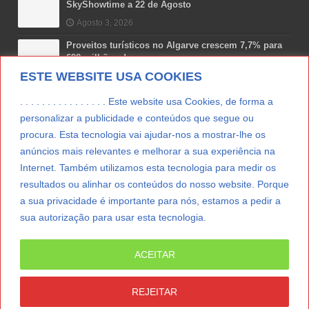
SkyShowtime a 22 de Agosto
Agosto 3, 2026
Proveitos turísticos no Algarve crescem 7,7% para
698 milhões de euros
ESTE WEBSITE USA COOKIES
Julho 31, 2026
Costa Boal Branco 2025: nova colheita reforça
. . . . . . . . . . . . . . . . Este website usa Cookies, de forma a
aposta nos brancos do Douro
personalizar a publicidade e conteúdos que segue ou
Julho 29, 2026
procura. Esta tecnologia vai ajudar-nos a mostrar-lhe os
anúncios mais relevantes e melhorar a sua experiência na
Novas 7 Maravilhas de Portugal: Setúbal recebe
final regional da Grande Lisboa
Internet. Também utilizamos esta tecnologia para medir os
Julho 29, 2026
resultados ou alinhar os conteúdos do nosso website. Porque
a sua privacidade é importante para nós, estamos a pedir a
sua autorização para usar esta tecnologia.
LER MAIS
ACEITAR
© Copyright 2012/2026 IpressJournal, Direitos
Reservados. |
Estatuto Editorial
|
Ficha Técnica
|
REJEITAR
CONTATO
|
SUBSCREVER NEWSLETTER
|
SpringParty
|
Suporte Técnico
|