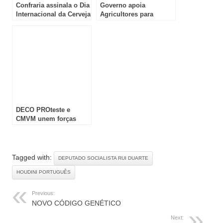
Confraria assinala o Dia
Governo apoia
Internacional da Cerveja
Agricultores para
escoar produtos
DECO PROteste e
CMVM unem forças
para travar a vaga de
fraudes digitais em
Portugal
Tagged with:
DEPUTADO SOCIALISTA RUI DUARTE
HOUDINI PORTUGUÊS
Previous:
NOVO CÓDIGO GENÉTICO
Next: