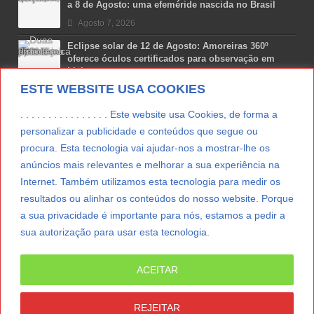
a 8 de Agosto: uma efeméride nascida no Brasil
Agosto 7, 2026
Eclipse solar de 12 de Agosto: Amoreiras 360º
oferece óculos certificados para observação em
Lisboa
ESTE WEBSITE USA COOKIES
Agosto 7, 2026
Lua Afonso vence prémio internacional de liderança
. . . . . . . . . . . . . . . . Este website usa Cookies, de forma a
em engenharia espacial nos EUA
personalizar a publicidade e conteúdos que segue ou
Agosto 7, 2026
procura. Esta tecnologia vai ajudar-nos a mostrar-lhe os
anúncios mais relevantes e melhorar a sua experiência na
Preparar o carro para as férias de Verão
Internet. Também utilizamos esta tecnologia para medir os
Agosto 5, 2026
resultados ou alinhar os conteúdos do nosso website. Porque
a sua privacidade é importante para nós, estamos a pedir a
sua autorização para usar esta tecnologia.
LER MAIS
ACEITAR
© Copyright 2012/2026 IpressJournal, Direitos
Reservados. |
Estatuto Editorial
|
Ficha Técnica
|
REJEITAR
CONTATO
|
SUBSCREVER NEWSLETTER
|