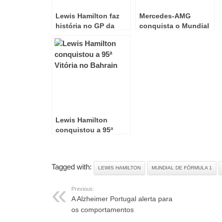
Lewis Hamilton faz
Mercedes-AMG
história no GP da
conquista o Mundial
Turquia em F1
de Fórmula 1
Lewis Hamilton
conquistou a 95ª
Vitória no Bahrain
Tagged with:
LEWIS HAMILTON
MUNDIAL DE FÓRMULA 1
Previous:
A Alzheimer Portugal alerta para
os comportamentos