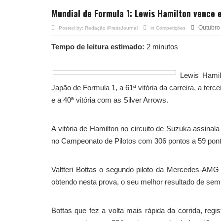
Mundial de Formula 1: Lewis Hamilton vence
Outubro
Posted by:
Redação iPressJournal
in
Competições
Tempo de leitura estimado:
2 minutos
Lewis Hami
Japão de Formula 1, a 61ª vitória da carreira, a terc
e a 40ª vitória com as Silver Arrows.
A vitória de Hamilton no circuito de Suzuka assinala
no Campeonato de Pilotos com 306 pontos a 59 ponto
Valtteri Bottas o segundo piloto da Mercedes-AMG
obtendo nesta prova, o seu melhor resultado de semp
Bottas que fez a volta mais rápida da corrida, reg