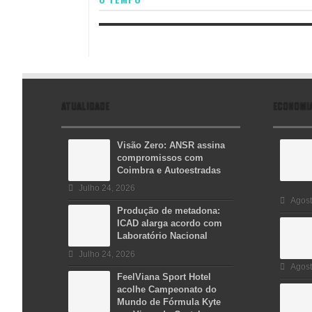
ATUALIDADE
ECONOMI
Visão Zero: ANSR assina
compromissos com
Coimbra e Autoestradas
Julho 24, 2026
Agost
Produção de metadona:
ICAD alarga acordo com
Laboratório Nacional
Julho 24, 2026
Agost
FeelViana Sport Hotel
acolhe Campeonato do
Mundo de Fórmula Kyte