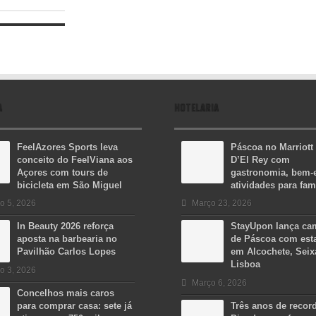
A
HOTELARIA
FeelAzores Sports leva
Páscoa no Marriott
conceito do FeelViana aos
D’El Rey com
Açores com tours de
gastronomia, bem-e
bicicleta em São Miguel
atividades para fam
o 5, 2026
Março 23, 2026
In Beauty 2026 reforça
StayUpon lança c
aposta na barbearia no
de Páscoa com est
Pavilhão Carlos Lopes
em Alcochete, Seix
Lisboa
o 3, 2026
Março 6, 2026
Concelhos mais caros
para comprar casa: sete já
Três anos de recor