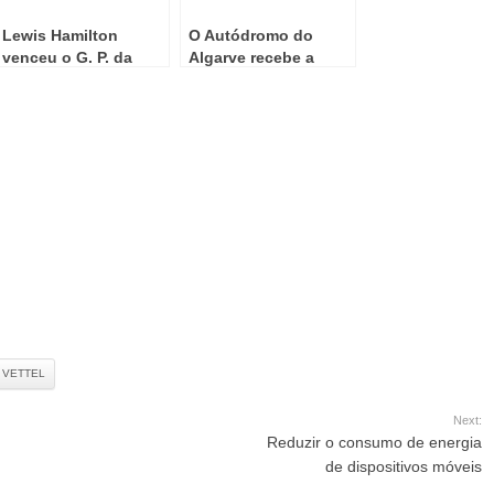
Lewis Hamilton
O Autódromo do
venceu o G. P. da
Algarve recebe a
Hungria em Formula 1
Formula 1 em
Outubro
VETTEL
Next:
Reduzir o consumo de energia
de dispositivos móveis