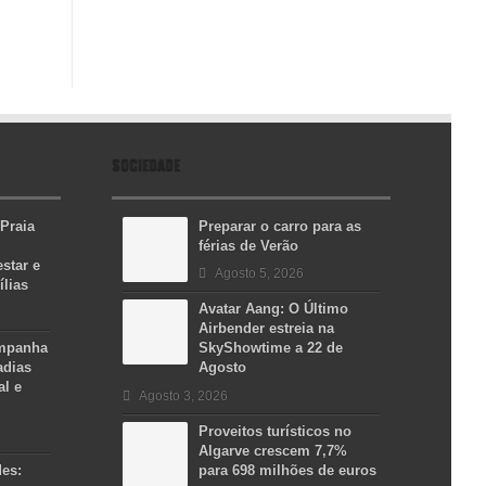
SOCIEDADE
 Praia
Preparar o carro para as
férias de Verão
star e
Agosto 5, 2026
ílias
Avatar Aang: O Último
Airbender estreia na
ampanha
SkyShowtime a 22 de
adias
Agosto
al e
Agosto 3, 2026
Proveitos turísticos no
Algarve crescem 7,7%
des:
para 698 milhões de euros