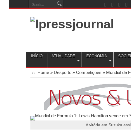
INÍCIO
ATUALIDADE
ECONOMIA
SOCIE
Home
»
Desporto
»
Competições
»
Mundial de 
A vitória em Suzuka ass