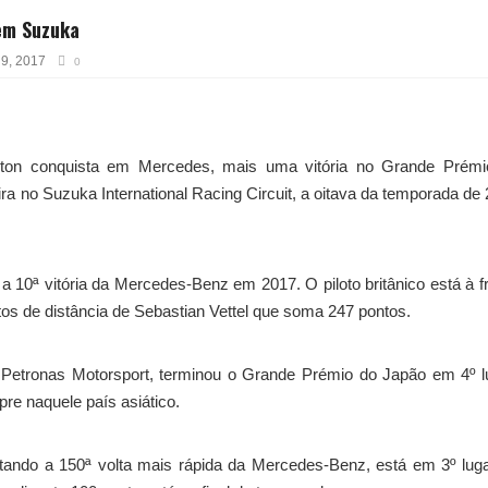
 em Suzuka
 9, 2017
0
lton conquista em Mercedes, mais uma vitória no Grande Prémi
eira no Suzuka International Racing Circuit, a oitava da temporada de
 a 10ª vitória da Mercedes-Benz em 2017. O piloto britânico está à f
s de distância de Sebastian Vettel que soma 247 pontos.
 Petronas Motorsport, terminou o Grande Prémio do Japão em 4º l
re naquele país asiático.
istando a 150ª volta mais rápida da Mercedes-Benz, está em 3º lug