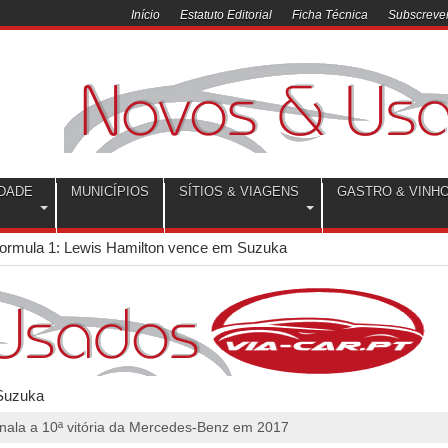
Início
Estatuto Editorial
Ficha Técnica
Subscrever
DADE
MUNICÍPIOS
SÍTIOS & VIAGENS
GASTRO & VINH
Formula 1: Lewis Hamilton vence em Suzuka
inala a 10ª vitória da Mercedes-Benz em 2017