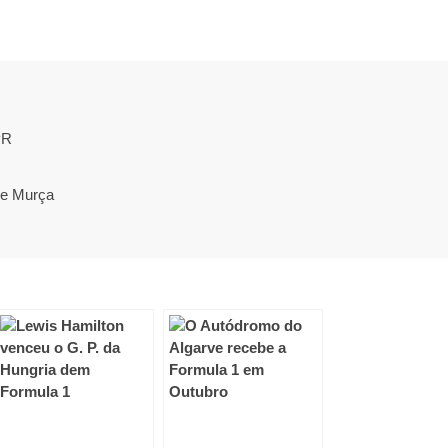
PR
de Murça