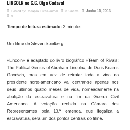
LINCOLN no C.C. Olga Cadaval
Junho 15, 2013
Posted by:
Redação iPressJournal
in
Cinema
0
Tempo de leitura estimado:
2 minutos
Um filme de Steven Spielberg
«Lincoln» é adaptado do livro biográfico «Team of Rivals:
The Political Genius of Abraham Lincoln», de Doris Kearns
Goodwin, mas em vez de retratar toda a vida do
presidente norte-americano vai centrar-se apenas nos
seus últimos quatro meses de vida, nomeadamente na
abolição da escravatura e no fim da Guerra Civil
Americana. A votação renhida na Câmara dos
Representantes pela 13.ª emenda, que ilegaliza a
escravatura, será um dos pontos centrais do filme.