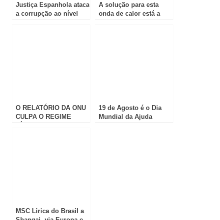
Justiça Espanhola ataca
A solução para esta
a corrupção ao nível
onda de calor está a
dos gabinetes
poucas horas…
O RELATÓRIO DA ONU
19 de Agosto é o Dia
CULPA O REGIME
Mundial da Ajuda
SÍRIO DE BASHAR al-
Humanitária
ASSAD DA UTILIZAÇÃO
DE GÁS SARIN
MSC Lirica do Brasil a
Shangai, via Europa e