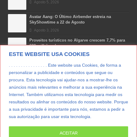
Agosto 5, 2026
Avatar Aang: O Último Airbender estreia na
SkyShowtime a 22 de Agosto
Agosto 3, 2026
Proveitos turísticos no Algarve crescem 7,7% para
698 milhões de euros
ESTE WEBSITE USA COOKIES
Julho 31, 2026
Costa Boal Branco 2025: nova colheita reforça
. . . . . . . . . . . . . . . . Este website usa Cookies, de forma a
aposta nos brancos do Douro
personalizar a publicidade e conteúdos que segue ou
Julho 29, 2026
procura. Esta tecnologia vai ajudar-nos a mostrar-lhe os
anúncios mais relevantes e melhorar a sua experiência na
Novas 7 Maravilhas de Portugal: Setúbal recebe
final regional da Grande Lisboa
Internet. Também utilizamos esta tecnologia para medir os
Julho 29, 2026
resultados ou alinhar os conteúdos do nosso website. Porque
a sua privacidade é importante para nós, estamos a pedir a
sua autorização para usar esta tecnologia.
LER MAIS
ACEITAR