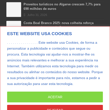
Proveitos turísticos no Algarve crescem 7,7% para
698 milhões de euros
Julho 31, 2026
Costa Boal Branco 2025: nova colheita reforça
aposta nos brancos do Douro
ESTE WEBSITE USA COOKIES
Julho 29, 2026
Novas 7 Maravilhas de Portugal: Setúbal recebe
. . . . . . . . . . . . . . . . Este website usa Cookies, de forma a
final regional da Grande Lisboa
personalizar a publicidade e conteúdos que segue ou
Julho 29, 2026
procura. Esta tecnologia vai ajudar-nos a mostrar-lhe os
anúncios mais relevantes e melhorar a sua experiência na
Vitamina D: o paradoxo dos portugueses
Internet. Também utilizamos esta tecnologia para medir os
Julho 24, 2026
resultados ou alinhar os conteúdos do nosso website. Porque
a sua privacidade é importante para nós, estamos a pedir a
sua autorização para usar esta tecnologia.
LER MAIS
ACEITAR
© Copyright 2012/2026 IpressJournal, Direitos
Reservados. |
Estatuto Editorial
|
Ficha Técnica
|