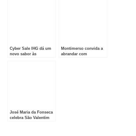
melhor do destino fora
capítulo de crescimento
da época alta
global
Cyber Sale IHG dá um
Montimerso convida a
novo sabor às
abrandar com
escapadinhas de
programas de inverno
inverno em Portugal
no Alentejo
José Maria da Fonseca
celebra São Valentim