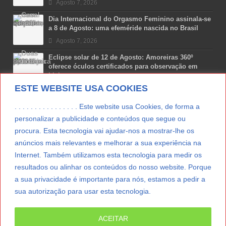
Agosto 7, 2026
Dia Internacional do Orgasmo Feminino assinala-se
a 8 de Agosto: uma efeméride nascida no Brasil
Agosto 7, 2026
Eclipse solar de 12 de Agosto: Amoreiras 360º
oferece óculos certificados para observação em
Lisboa
ESTE WEBSITE USA COOKIES
Agosto 7, 2026
Lua Afonso vence prémio internacional de liderança
. . . . . . . . . . . . . . . . Este website usa Cookies, de forma a
em engenharia espacial nos EUA
personalizar a publicidade e conteúdos que segue ou
Agosto 7, 2026
procura. Esta tecnologia vai ajudar-nos a mostrar-lhe os
anúncios mais relevantes e melhorar a sua experiência na
Preparar o carro para as férias de Verão
Internet. Também utilizamos esta tecnologia para medir os
Agosto 5, 2026
resultados ou alinhar os conteúdos do nosso website. Porque
a sua privacidade é importante para nós, estamos a pedir a
sua autorização para usar esta tecnologia.
LER MAIS
ACEITAR