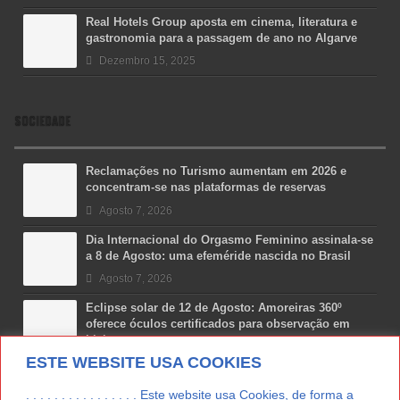
Real Hotels Group aposta em cinema, literatura e
gastronomia para a passagem de ano no Algarve
Dezembro 15, 2025
SOCIEDADE
Reclamações no Turismo aumentam em 2026 e
concentram-se nas plataformas de reservas
Agosto 7, 2026
Dia Internacional do Orgasmo Feminino assinala-se
a 8 de Agosto: uma efeméride nascida no Brasil
Agosto 7, 2026
Eclipse solar de 12 de Agosto: Amoreiras 360º
oferece óculos certificados para observação em
Lisboa
ESTE WEBSITE USA COOKIES
Agosto 7, 2026
Lua Afonso vence prémio internacional de liderança
. . . . . . . . . . . . . . . . Este website usa Cookies, de forma a