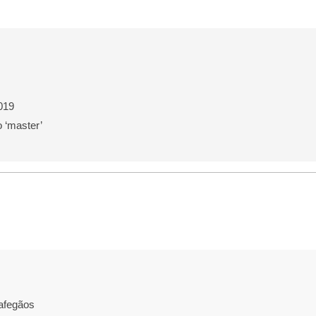
019
o ‘master’
 afegãos