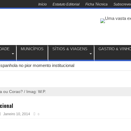
Início
Estatuto Editorial
Ficha Técnica
Subscrever
DADE
MUNICÍPIOS
SÍTIOS & VIAGENS
GASTRO & VINH
spanhola no pior momento institucional
a ou Corao? / Imag: W.P.
cional
Janeiro 10, 2014
0