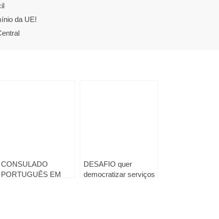
il
ínio da UE!
entral
CONSULADO
DESAFIO quer
PORTUGUÊS EM
democratizar serviços
MAPUTO
básicos no Brasil e
RECOMENDA
América Latina
“PRECAUÇÃO
REDOBRADA”