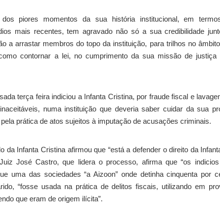
os piores momentos da sua história institucional, em termo
ios mais recentes, tem agravado não só a sua credibilidade jun
tão a arrastar membros do topo da instituição, para trilhos no âmbit
em como contornar a lei, no cumprimento da sua missão de justiç
da terça feira indiciou a Infanta Cristina, por fraude fiscal e lavag
naceitáveis, numa instituição que deveria saber cuidar da sua pr
ela prática de atos sujeitos à imputação de acusações criminais.
 da Infanta Cristina afirmou que “está a defender o direito da Infant
uiz José Castro, que lidera o processo, afirma que “os indicio
que uma das sociedades “a Aizoon” onde detinha cinquenta por c
o, “fosse usada na prática de delitos fiscais, utilizando em pro
endo que eram de origem ilícita”.