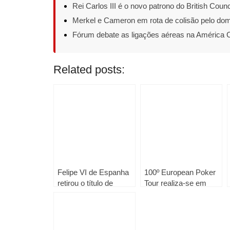
Rei Carlos III é o novo patrono do British Counc
Merkel e Cameron em rota de colisão pelo dom
Fórum debate as ligações aéreas na América C
Related posts:
Felipe VI de Espanha
100º European Poker
retirou o título de
Tour realiza-se em
Duquesa à Infanta
Barcelona em 2014
Cristina