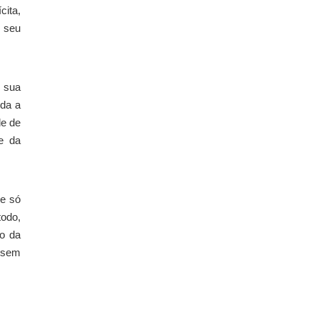
cita,
 seu
a sua
oda a
de de
e da
ue só
todo,
ão da
 sem