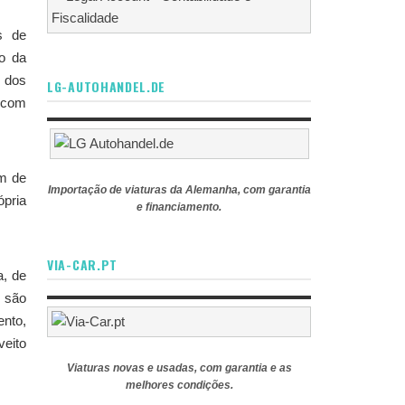
s de
to da
o dos
LG-AUTOHANDEL.DE
a com
em de
Importação de viaturas da Alemanha, com garantia
ópria
e financiamento.
VIA-CAR.PT
a, de
s são
ento,
veito
Viaturas novas e usadas, com garantia e as
melhores condições.