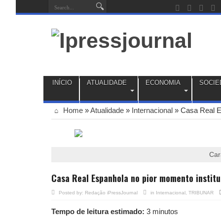
INÍCIO
ATUALIDADE
ECONOMIA
SOCIE
Home
»
Atualidade
»
Internacional
»
Casa Real E
Car
Casa Real Espanhola no pior momento institu
Posted by:
Redação iPressJournal
in
Internacional
,
TRIBUNAR
Tempo de leitura estimado:
3 minutos