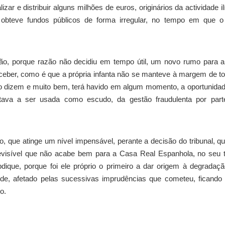
ar e distribuir alguns milhões de euros, originários da actividade ilí
e obteve fundos públicos de forma irregular, no tempo em que o
ão, porque razão não decidiu em tempo útil, um novo rumo para 
rceber, como é que a própria infanta não se manteve à margem de t
o dizem e muito bem, terá havido em algum momento, a oportunida
tava a ser usada como escudo, da gestão fraudulenta por part
 que atinge um nível impensável, perante a decisão do tribunal, q
evisível que não acabe bem para a Casa Real Espanhola, no seu 
bdique, porque foi ele próprio o primeiro a dar origem à degradaç
de, afetado pelas sucessivas imprudências que cometeu, ficando
o.