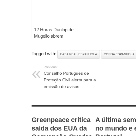
12 Horas Dunlop de
Mugello abrem
Europeu de
Resistência
Tagged with:
CASA REAL ESPANHOLA
COROA ESPANHOLA
Previous:
Conselho Português de
Proteção Civil alerta para a
emissão de avisos
RELATED ARTICLES
Greenpeace critica
A última se
saída dos EUA da
no mundo e