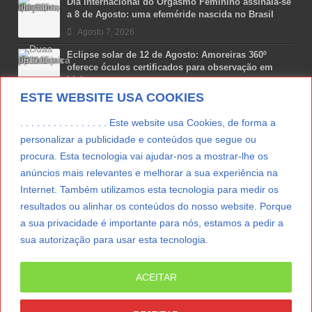
Dia Internacional do Orgasmo Feminino assinala-se
a 8 de Agosto: uma efeméride nascida no Brasil
Agosto 7, 2026
Eclipse solar de 12 de Agosto: Amoreiras 360º
oferece óculos certificados para observação em
Lisboa
ESTE WEBSITE USA COOKIES
Agosto 7, 2026
Lua Afonso vence prémio internacional de liderança
. . . . . . . . . . . . . . . . Este website usa Cookies, de forma a
em engenharia espacial nos EUA
personalizar a publicidade e conteúdos que segue ou
Agosto 7, 2026
procura. Esta tecnologia vai ajudar-nos a mostrar-lhe os
anúncios mais relevantes e melhorar a sua experiência na
Preparar o carro para as férias de Verão
Internet. Também utilizamos esta tecnologia para medir os
Agosto 5, 2026
resultados ou alinhar os conteúdos do nosso website. Porque
a sua privacidade é importante para nós, estamos a pedir a
sua autorização para usar esta tecnologia.
LER MAIS
ACEITAR
© Copyright 2012/2026 IpressJournal, Direitos
Reservados. |
Estatuto Editorial
|
Ficha Técnica
|