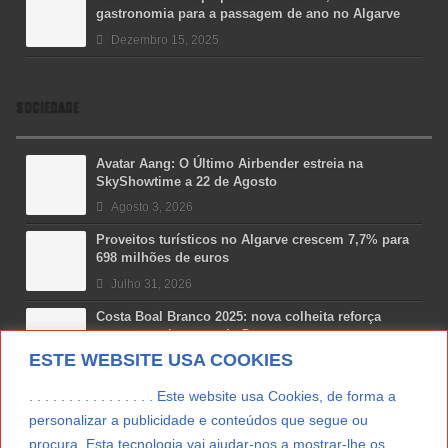
gastronomia para a passagem de ano no Algarve
Dezembro 15, 2025
SOCIEDADE
Avatar Aang: O Último Airbender estreia na
SkyShowtime a 22 de Agosto
Agosto 3, 2026
Proveitos turísticos no Algarve crescem 7,7% para
698 milhões de euros
Julho 31, 2026
Costa Boal Branco 2025: nova colheita reforça
aposta nos brancos do Douro
ESTE WEBSITE USA COOKIES
Julho 29, 2026
Novas 7 Maravilhas de Portugal: Setúbal recebe
. . . . . . . . . . . . . . . . Este website usa Cookies, de forma a
final regional da Grande Lisboa
personalizar a publicidade e conteúdos que segue ou
Julho 29, 2026
procura. Esta tecnologia vai ajudar-nos a mostrar-lhe os