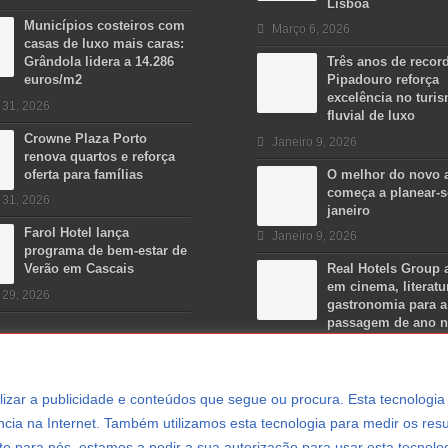
Lisboa
Municípios costeiros com
Março 6, 2026
casas de luxo mais caras:
Grândola lidera a 14.286
Três anos de recor
euros/m2
Pipadouro reforça
excelência no turi
 31, 2026
fluvial de luxo
Crowne Plaza Porto
Janeiro 9, 2026
renova quartos e reforça
oferta para famílias
O melhor do novo 
começa a planear-
 31, 2026
janeiro
Farol Hotel lança
Janeiro 9, 2026
programa de bem-estar de
Verão em Cascais
Real Hotels Group 
em cinema, literatu
 29, 2026
gastronomia para a
passagem de ano 
Algarve
Dezembro 15, 2025
ersonalizar a publicidade e conteúdos que segue ou procura. Esta tecnologi
cia na Internet. Também utilizamos esta tecnologia para medir os resu
e para nós, estamos a pedir a sua autorização para usar esta tecnolo