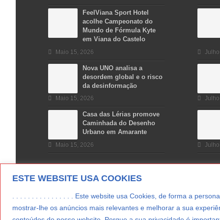
FeelViana Sport Hotel
acolhe Campeonato do
Mundo de Fórmula Kyte
em Viana do Castelo
Maio 15, 2026
Julho
Nova UNO analisa a
desordem global e o risco
da desinformação
Maio 15, 2026
Julho
Casa das Lérias promove
Caminhada do Desenho
Urbano em Amarante
Maio 15, 2026
Julho
ESTE WEBSITE USA COOKIES
. . . . . . . . . . . . . . . . Este website usa Cookies, de forma a p
mostrar-lhe os anúncios mais relevantes e melhorar a sua experiên
conteúdos do nosso website. Porque a sua privacidade é important