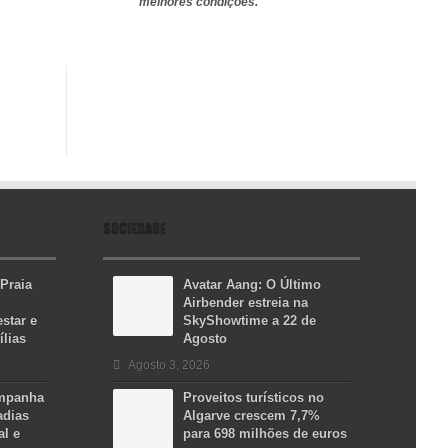
melhores condições.
SOCIEDADE
 Praia
Avatar Aang: O Último
Airbender estreia na
star e
SkyShowtime a 22 de
ílias
Agosto
Agosto 3, 2026
ampanha
Proveitos turísticos no
adias
Algarve crescem 7,7%
al e
para 698 milhões de euros