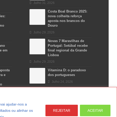
Julho 31, 2026
Costa Boal Branco 2025:
des:
nova colheita reforça
aposta nos brancos do
smo
Douro
Julho 29, 2026
Novas 7 Maravilhas de
ano
Portugal: Setúbal recebe
se em
final regional da Grande
Lisboa
Julho 29, 2026
aposta
Vitamina D: o paradoxo
ra e
dos portugueses
Julho 24, 2026
no
a vai ajudar-nos a
ltados ou alinhar os
REJEITAR
ACEITAR
gia.
LER MAIS