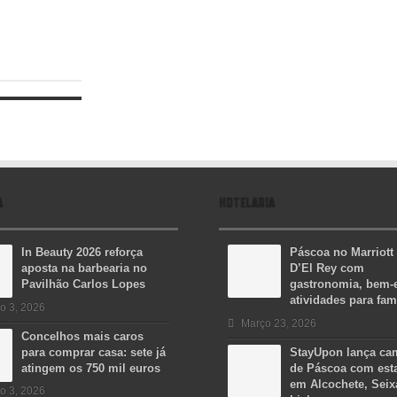
A
HOTELARIA
In Beauty 2026 reforça
Páscoa no Marriott
aposta na barbearia no
D’El Rey com
Pavilhão Carlos Lopes
gastronomia, bem-e
atividades para fam
o 3, 2026
Março 23, 2026
Concelhos mais caros
para comprar casa: sete já
StayUpon lança c
atingem os 750 mil euros
de Páscoa com est
em Alcochete, Seix
o 3, 2026