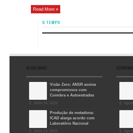
Read More »
O TEMPO
ATUALIDADE
ECONOMI
Visão Zero: ANSR assina
compromissos com
Coimbra e Autoestradas
Julho 24, 2026
Agost
Produção de metadona:
ICAD alarga acordo com
Laboratório Nacional
Julho 24, 2026
Agost