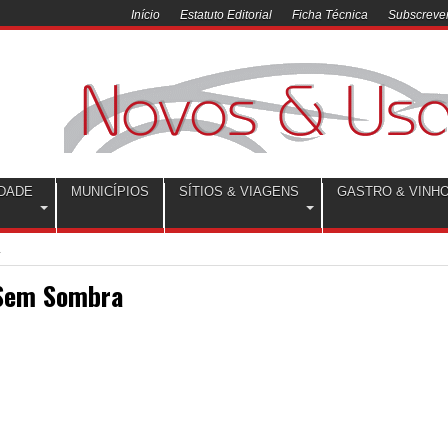
Início
Estatuto Editorial
Ficha Técnica
Subscrever
DADE
MUNICÍPIOS
SÍTIOS & VIAGENS
GASTRO & VINH
 Sem Sombra