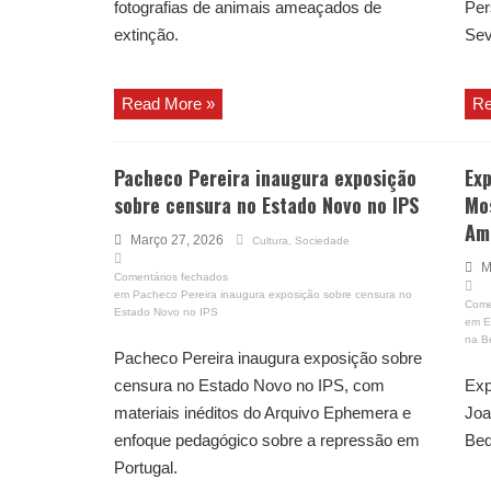
fotografias de animais ameaçados de
Per
extinção.
Sev
Read More »
Re
Pacheco Pereira inaugura exposição
Exp
sobre censura no Estado Novo no IPS
Mo
Am
Março 27, 2026
Cultura
,
Sociedade
M
Comentários fechados
em Pacheco Pereira inaugura exposição sobre censura no
Come
Estado Novo no IPS
em E
na B
Pacheco Pereira inaugura exposição sobre
censura no Estado Novo no IPS, com
Exp
materiais inéditos do Arquivo Ephemera e
Joa
enfoque pedagógico sobre a repressão em
Bed
Portugal.