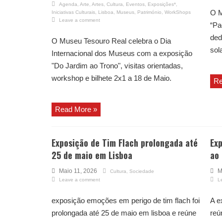
Agenda
,
Arte
,
Artes
,
Cultura
,
Eventos
,
Exposições*
,
O M
Iniciativas Culturais
,
Lisboa
,
Museus
,
Património
,
WorkShops
Leave a comment
“Pa
ded
O Museu Tesouro Real celebra o Dia
sol
Internacional dos Museus com a exposição
"Do Jardim ao Trono", visitas orientadas,
workshop e bilhete 2x1 a 18 de Maio.
Re
Read More »
Exposição de Tim Flach prolongada até
Ex
25 de maio em Lisboa
ao
Maio 11, 2026
M
Cultura
,
Sociedade
Leave a comment
L
exposição emoções em perigo de tim flach foi
A e
prolongada até 25 de maio em lisboa e reúne
reú