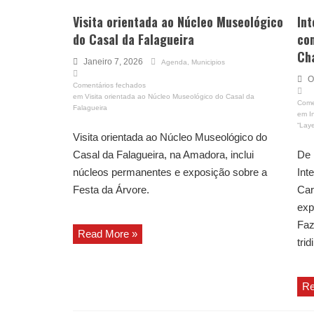
Visita orientada ao Núcleo Museológico
Int
do Casal da Falagueira
com
Cha
Janeiro 7, 2026
Agenda
,
Municipios
O
Comentários fechados
em Visita orientada ao Núcleo Museológico do Casal da
Come
Falagueira
em In
“Laye
Visita orientada ao Núcleo Museológico do
Casal da Falagueira, na Amadora, inclui
De 
núcleos permanentes e exposição sobre a
Int
Festa da Árvore.
Car
exp
Faz
Read More »
tri
Re