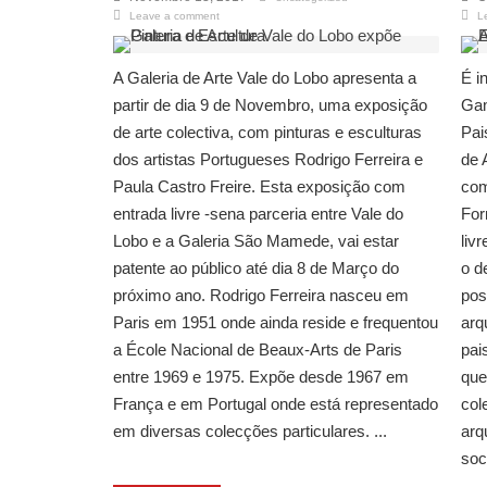
Leave a comment
L
A Galeria de Arte Vale do Lobo apresenta a
É i
partir de dia 9 de Novembro, uma exposição
Gam
de arte colectiva, com pinturas e esculturas
Pai
dos artistas Portugueses Rodrigo Ferreira e
de 
Paula Castro Freire. Esta exposição com
com
entrada livre -sena parceria entre Vale do
For
Lobo e a Galeria São Mamede, vai estar
liv
patente ao público até dia 8 de Março do
o d
próximo ano. Rodrigo Ferreira nasceu em
pos
Paris em 1951 onde ainda reside e frequentou
arq
a École Nacional de Beaux-Arts de Paris
pai
entre 1969 e 1975. Expõe desde 1967 em
que
França e em Portugal onde está representado
col
em diversas colecções particulares. ...
arq
soc