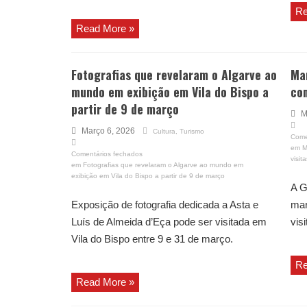
Re
Read More »
Fotografias que revelaram o Algarve ao
Mar
mundo em exibição em Vila do Bispo a
com
partir de 9 de março
M
Março 6, 2026
Cultura
,
Turismo
Come
em M
Comentários fechados
visit
em Fotografias que revelaram o Algarve ao mundo em
exibição em Vila do Bispo a partir de 9 de março
A G
Exposição de fotografia dedicada a Asta e
mar
Luís de Almeida d’Eça pode ser visitada em
vis
Vila do Bispo entre 9 e 31 de março.
Re
Read More »