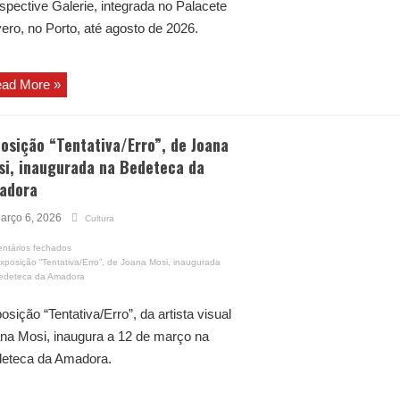
spective Galerie, integrada no Palacete
ero, no Porto, até agosto de 2026.
ad More »
osição “Tentativa/Erro”, de Joana
si, inaugurada na Bedeteca da
adora
arço 6, 2026
Cultura
ntários fechados
xposição “Tentativa/Erro”, de Joana Mosi, inaugurada
edeteca da Amadora
osição “Tentativa/Erro”, da artista visual
na Mosi, inaugura a 12 de março na
eteca da Amadora.