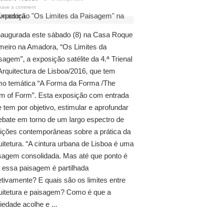
eave a comment
naugurada este sábado (8) na Casa Roque
eiro na Amadora, “Os Limites da
sagem”, a exposição satélite da 4.ª Trienal
Arquitectura de Lisboa/2016, que tem
o temática “A Forma da Forma /The
m of Form”. Esta exposição com entrada
re tem por objetivo, estimular e aprofundar
ebate em torno de um largo espectro de
ições contemporâneas sobre a prática da
uitetura. “A cintura urbana de Lisboa é uma
sagem consolidada. Mas até que ponto é
 essa paisagem é partilhada
etivamente? E quais são os limites entre
uitetura e paisagem? Como é que a
iedade acolhe e ...