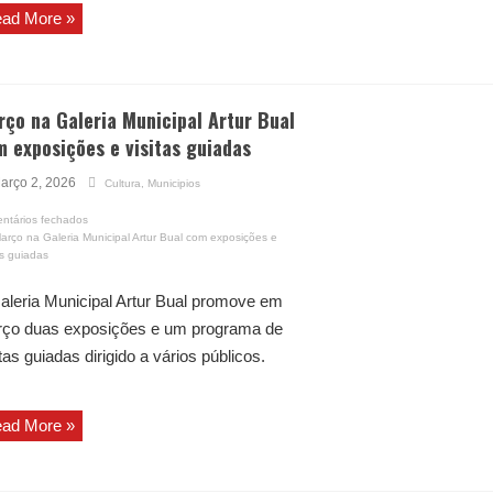
ad More »
ço na Galeria Municipal Artur Bual
 exposições e visitas guiadas
arço 2, 2026
Cultura
,
Municipios
ntários fechados
arço na Galeria Municipal Artur Bual com exposições e
as guiadas
aleria Municipal Artur Bual promove em
ço duas exposições e um programa de
itas guiadas dirigido a vários públicos.
ad More »