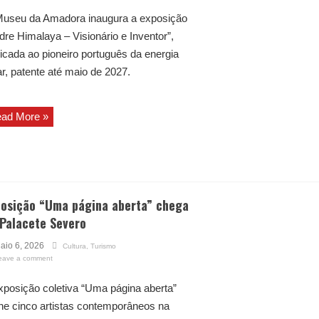
useu da Amadora inaugura a exposição
dre Himalaya – Visionário e Inventor”,
icada ao pioneiro português da energia
ar, patente até maio de 2027.
ad More »
posição “Uma página aberta” chega
 Palacete Severo
aio 6, 2026
Cultura
,
Turismo
eave a comment
xposição coletiva “Uma página aberta”
ne cinco artistas contemporâneos na