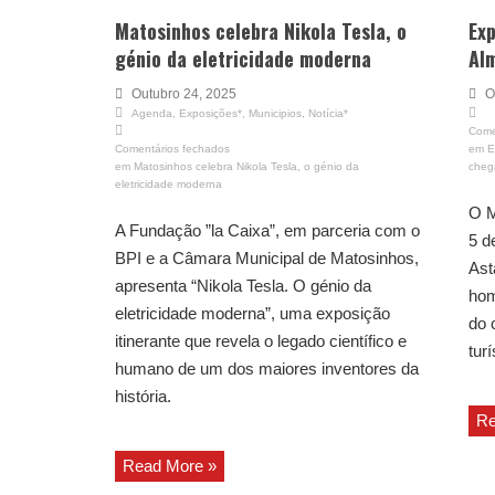
Matosinhos celebra Nikola Tesla, o
Exp
génio da eletricidade moderna
Alm
Outubro 24, 2025
O
Agenda
,
Exposições*
,
Municipios
,
Notícia*
Come
Comentários fechados
em E
em Matosinhos celebra Nikola Tesla, o génio da
cheg
eletricidade moderna
O M
A Fundação ”la Caixa”, em parceria com o
5 d
BPI e a Câmara Municipal de Matosinhos,
Ast
apresenta “Nikola Tesla. O génio da
hom
eletricidade moderna”, uma exposição
do 
itinerante que revela o legado científico e
turí
humano de um dos maiores inventores da
história.
Re
Read More »