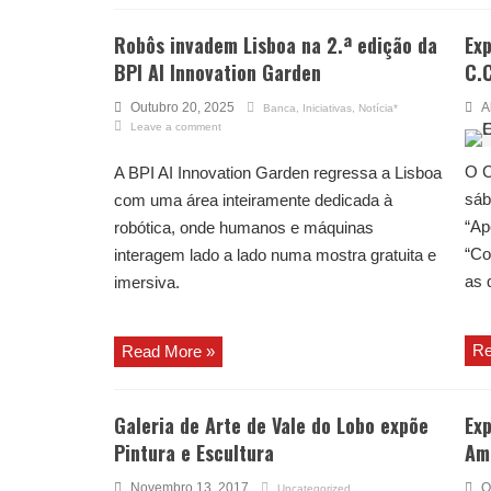
Robôs invadem Lisboa na 2.ª edição da
Exp
BPI AI Innovation Garden
C.C
Outubro 20, 2025
A
Banca
,
Iniciativas
,
Notícia*
Leave a comment
O C
A BPI AI Innovation Garden regressa a Lisboa
sáb
com uma área inteiramente dedicada à
“Ap
robótica, onde humanos e máquinas
“Co
interagem lado a lado numa mostra gratuita e
as 
imersiva.
Re
Read More »
Galeria de Arte de Vale do Lobo expõe
Exp
Pintura e Escultura
Am
Novembro 13, 2017
O
Uncategorized