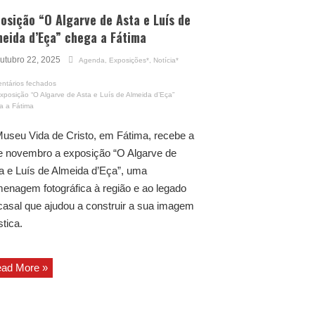
osição “O Algarve de Asta e Luís de
eida d’Eça” chega a Fátima
utubro 22, 2025
Agenda
,
Exposições*
,
Notícia*
ntários fechados
xposição “O Algarve de Asta e Luís de Almeida d’Eça”
a a Fátima
useu Vida de Cristo, em Fátima, recebe a
e novembro a exposição “O Algarve de
a e Luís de Almeida d’Eça”, uma
enagem fotográfica à região e ao legado
casal que ajudou a construir a sua imagem
stica.
ad More »