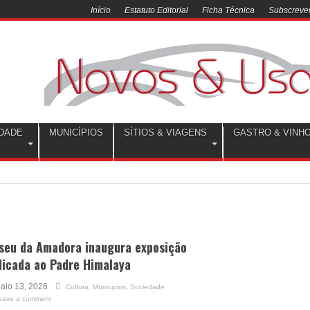
Início
Estatuto Editorial
Ficha Técnica
Subscrever
DADE
MUNICÍPIOS
SÍTIOS & VIAGENS
GASTRO & VINH
seu da Amadora inaugura exposição
dicada ao Padre Himalaya
aio 13, 2026
Cultura
,
Municipios
,
Sociedade
eave a comment