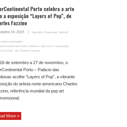
erContinental Porto celebra a arte
 a exposição “Layers of Pop”, de
rles Fazzino
utubro 24, 2025
Agenda
,
Empresas
,
Notícia*
ntários fechados
terContinental Porto celebra a arte com a exposição
rs of Pop”, de Charles Fazzino
16 de setembro a 27 de novembro, o
erContinental Porto – Palácio das
dosas acolhe “Layers of Pop”, a vibrante
osição do artista norte-americano Charles
zino, referência mundial da pop art
dimensional.
ad More »