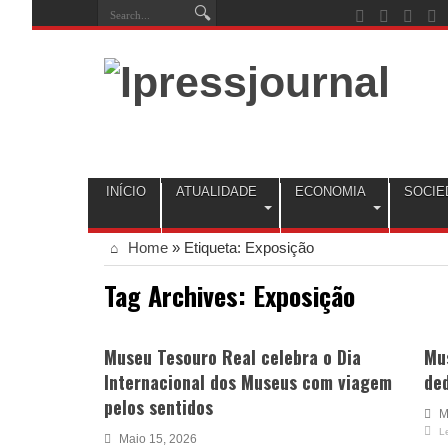
INÍCIO
ATUALIDADE
ECONOMIA
SOCIE
Home
»
Etiqueta:
Exposição
Tag Archives:
Exposição
Museu Tesouro Real celebra o Dia
Mu
Internacional dos Museus com viagem
de
pelos sentidos
M
L
Maio 15, 2026